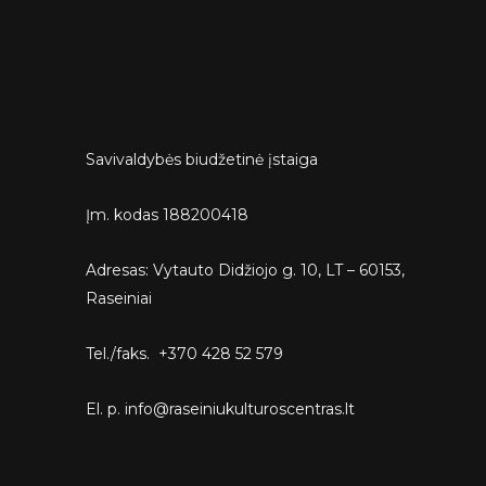
Savivaldybės biudžetinė įstaiga
Įm. kodas 188200418
Adresas: Vytauto Didžiojo g. 10, LT – 60153,
Raseiniai
Tel./faks. +370 428 52 579
El. p. info@raseiniukulturoscentras.lt