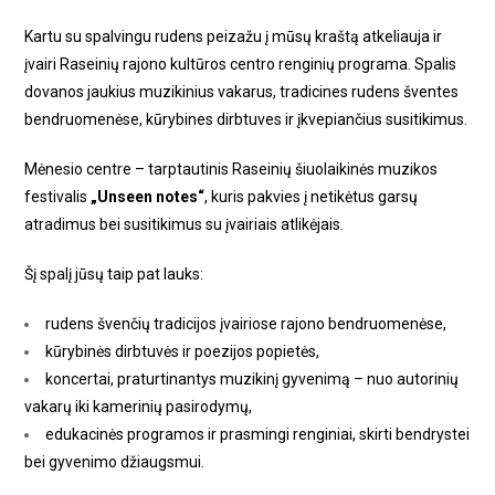
Kartu su spalvingu rudens peizažu į mūsų kraštą atkeliauja ir
įvairi Raseinių rajono kultūros centro renginių programa. Spalis
dovanos jaukius muzikinius vakarus, tradicines rudens šventes
bendruomenėse, kūrybines dirbtuves ir įkvepiančius susitikimus.
Mėnesio centre – tarptautinis Raseinių šiuolaikinės muzikos
festivalis
„Unseen notes“
, kuris pakvies į netikėtus garsų
atradimus bei susitikimus su įvairiais atlikėjais.
Šį spalį jūsų taip pat lauks:
rudens švenčių tradicijos įvairiose rajono bendruomenėse,
kūrybinės dirbtuvės ir poezijos popietės,
koncertai, praturtinantys muzikinį gyvenimą – nuo autorinių
vakarų iki kamerinių pasirodymų,
edukacinės programos ir prasmingi renginiai, skirti bendrystei
bei gyvenimo džiaugsmui.