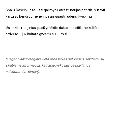
Spalis Raseiniuose – tai galimybė atrasti naujas patirtis, sustoti
kartu su bendruomene ir pasimėgauti rudens įkvėpimu.
Išsirinkite renginius, pasižymėkite datas ir susitikime kultūros
erdvėse – juk kultūra gyva tik su Jumis!
*Bėgant laikui renginių vieta arba laikas gali keistis, sekite mūsų
skelbiamą informaciją, kad apie įvykusius pasikeitimus
sužinotumėte pirmieji.