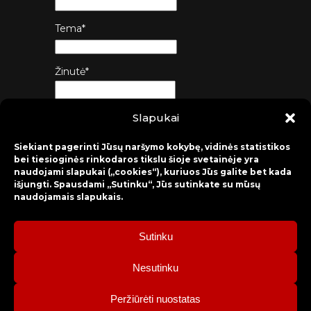
Tema*
Žinutė*
Slapukai
Siųsti
Siekiant pagerinti Jūsų naršymo kokybę, vidinės statistikos
bei tiesioginės rinkodaros tikslu šioje svetainėje yra
naudojami slapukai („cookies“), kuriuos Jūs galite bet kada
išjungti. Spausdami „Sutinku“, Jūs sutinkate su mūsų
naudojamais slapukais.
Sutinku
2026 © Raseinių rajono kultūros centras
Nesutinku
Bilietų rezervacija: mob. tel. +370 630 98 498, administracija: tel.
Peržiūrėti nuostatas