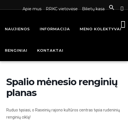
Apie mus
RRKC vietovėse
Bilietų kasa
NAUJIENOS
INFORMACIJA
MENO KOLEKTYVAI
Home
Renginiai - Raseinių rajono kultūros centras
Spalio
mėnesio renginių planas
RENGINIAI
KONTAKTAI
Spalio mėnesio renginių
planas
Ruduo tęsiasi, o Raseinių rajono kultūros centras tęsia rudeninių
renginių ciklą!