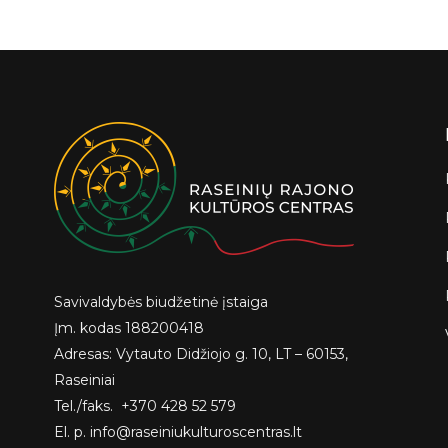
Savivaldybės biudžetinė įstaiga
Įm. kodas 188200418
Adresas: Vytauto Didžiojo g. 10, LT – 60153,
Raseiniai
Tel./faks. +370 428 52 579
El. p. info@raseiniukulturoscentras.lt