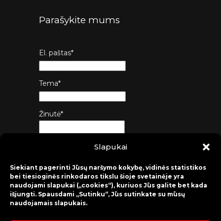
Parašykite mums
El. paštas*
Tema*
Žinutė*
Slapukai
Siųsti
Siekiant pagerinti Jūsų naršymo kokybę, vidinės statistikos
bei tiesioginės rinkodaros tikslu šioje svetainėje yra
naudojami slapukai („cookies“), kuriuos Jūs galite bet kada
išjungti. Spausdami „Sutinku“, Jūs sutinkate su mūsų
naudojamais slapukais.