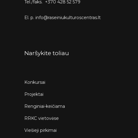
Tel./faks. +370 428 52 579
El. p. info@raseiniukulturoscentras.lt
Naršykite toliau
Konkursai
Projektai
Renginiai-keičiama
RRKC vietovėse
Viešieji pirkimai