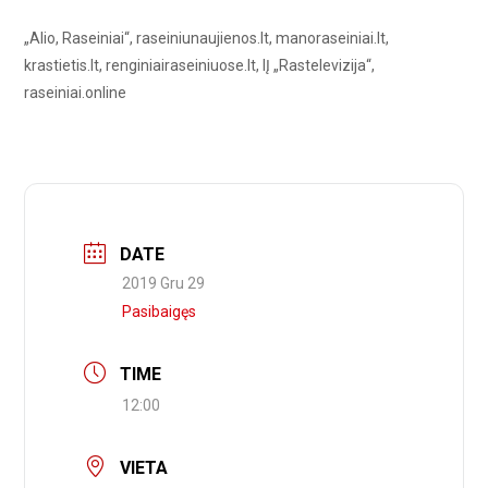
„Alio, Raseiniai“, raseiniunaujienos.lt, manoraseiniai.lt,
krastietis.lt, renginiairaseiniuose.lt, IĮ „Rastelevizija“,
raseiniai.online
DATE
2019 Gru 29
Pasibaigęs
TIME
12:00
VIETA