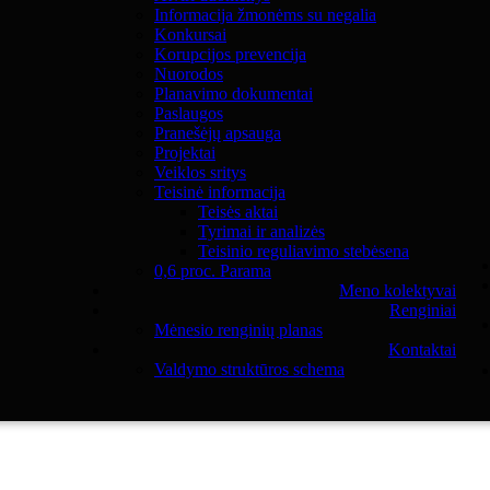
Informacija žmonėms su negalia
Konkursai
Korupcijos prevencija
Nuorodos
Planavimo dokumentai
Paslaugos
Pranešėjų apsauga
Projektai
Veiklos sritys
Teisinė informacija
Teisės aktai
Tyrimai ir analizės
Teisinio reguliavimo stebėsena
0,6 proc. Parama
Meno kolektyvai
Renginiai
Mėnesio renginių planas
Kontaktai
Valdymo struktūros schema