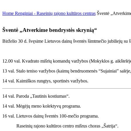
Home
Renginiai - Raseinių rajono kultūros centras
Šventė „Atverkime
Šventė „Atverkime bendrystės skrynią“
Birželio 30 d. švęsime Lietuvos dainų šventės šimtmečio jubiliejų su š
12.00 val. Kvadrato mišrių komandų varžybos (Mokyklos g. aikštelėje
13 val. Stalo teniso varžybos (kaimų bendruomenės “Sujainiai” salėje
14 val. Kaimiškos rungtys, sportinės varžybos.
14 val. Paroda „Tautinis kostiumas“.
14 val. Mėgėjų meno kolektyvų programa.
16 val. Lietuvos dainų šventės 100-mečio programa.
Raseinių rajono kultūros centro mišrus choras „Šatrija“.