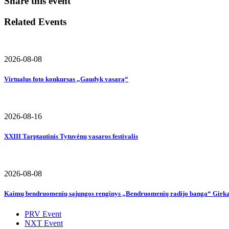
Share this event
Related Events
2026-08-08
Virtualus foto konkursas „Gaudyk vasarą“
2026-08-16
XXIII Tarptautinis Tytuvėnų vasaros festivalis
2026-08-08
Kaimų bendruomenių sąjungos renginys „Bendruomenių radijo banga“ Girka
PRV Event
NXT Event