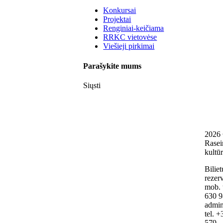
Konkursai
Projektai
Renginiai-keičiama
RRKC vietovėse
Viešieji pirkimai
Parašykite mums
Siųsti
2026
Rasei
kultūr
Biliet
rezerv
mob. 
630 9
admini
tel. 
579.