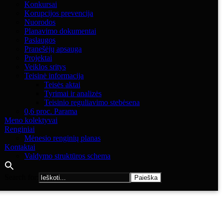
Konkursai
Korupcijos prevencija
Nuorodos
Planavimo dokumentai
Paslaugos
Pranešėjų apsauga
Projektai
Veiklos sritys
Teisinė informacija
Teisės aktai
Tyrimai ir analizės
Teisinio reguliavimo stebėsena
0,6 proc. Parama
Meno kolektyvai
Renginiai
Mėnesio renginių planas
Kontaktai
Valdymo struktūros schema
Search for: