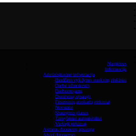
Naujienos
Informacija
Administracinė informacija
Biudžeto vykdymo ataskaitų rinkiniai
Darbo užmokestis
Darbuotojams
Duomenų apsauga
Finansinių ataskaitų rinkiniai
Nuostatai
Strateginis planas
Tarnybiniai automobiliai
Viešieji pirkimai
Asmens duomenų apsauga
Atviri duomenys