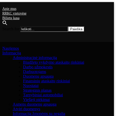
Apie mus
RRKC vietovėse
Bilietų kasa
Search for:
Naujienos
Informacija
Administracinė informacija
Biudžeto vykdymo ataskaitų rinkiniai
Darbo užmokestis
Darbuotojams
Duomenų apsauga
Finansinių ataskaitų rinkiniai
Nuostatai
Strateginis planas
Tarnybiniai automobiliai
Viešieji pirkimai
Asmens duomenų apsauga
Atviri duomenys
Informacija žmonėms su negalia