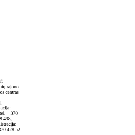
 ©
nių rajono
os centras
ų
acija:
tel. +370
8 498,
stracija:
+370 428 52