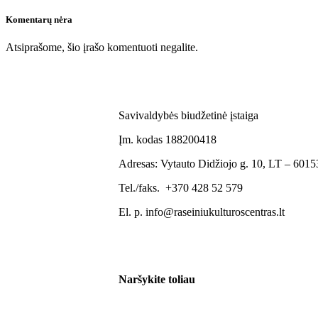
Komentarų nėra
Atsiprašome, šio įrašo komentuoti negalite.
Savivaldybės biudžetinė įstaiga
Įm. kodas 188200418
Adresas: Vytauto Didžiojo g. 10, LT – 60153
Tel./faks. +370 428 52 579
El. p. info@raseiniukulturoscentras.lt
Naršykite toliau