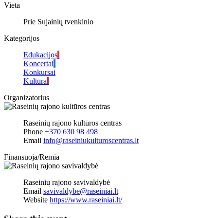
Vieta
Prie Sujainių tvenkinio
Kategorijos
Edukacijos
Koncertai
Konkursai
Kultūra
Organizatorius
Raseinių rajono kultūros centras
Phone
+370 630 98 498
Email
info@raseiniukulturoscentras.lt
Finansuoja/Remia
Raseinių rajono savivaldybė
Email
savivaldybe@raseiniai.lt
Website
https://www.raseiniai.lt/