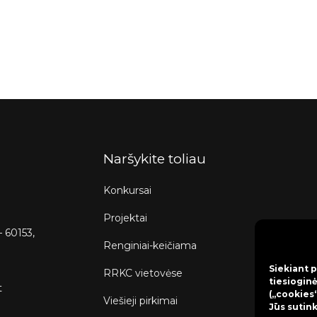
Naršykite toliau
Konkursai
Projektai
– 60153,
Renginiai-keičiama
Siekiant p
RRKC vietovėse
tiesioginė
t
(„cookies“
Viešieji pirkimai
Jūs sutin