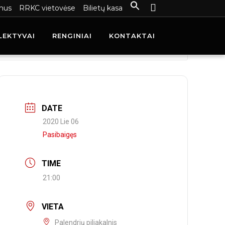
mus
RRKC vietovėse
Bilietų kasa
LEKTYVAI
RENGINIAI
KONTAKTAI
DATE
2020 Lie 06
Pasibaigęs
TIME
21:00
VIETA
Palendrių piliakalnis