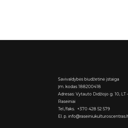
Savivaldybės biudžetinė įstaiga
Įm. kodas 188200418
Adresas: Vytauto Didžiojo g. 10, LT 
Raseiniai
Tel./faks. +370 428 52 579
El. p. info@raseiniukulturoscentras.l