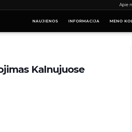
Apie 
NAUJIENOS
INFORMACIJA
MENO KO
giesmės giedojimas Kalnujuose
ojimas Kalnujuose