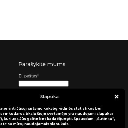
Parašykite mums
El. paštas*
Tema*
Slapukai
agerinti Jūsų naršymo kokybę, vidinės statistikos bei
Žinutė*
s rinkodaros tikslu šioje svetainėje yra naudojami slapukai
), kuriuos Jūs galite bet kada išjungti. Spausdami „Sutinku“,
kate su mūsų naudojamais slapukais.