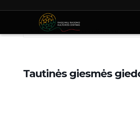
Home
Renginiai - Raseinių rajono kultūros centras
Tautinės 
Tautinės giesmės gied