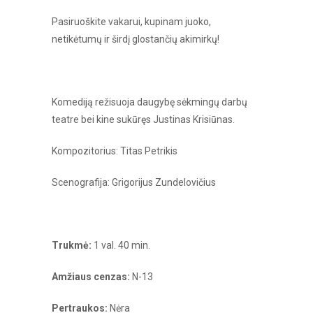
Pasiruoškite vakarui, kupinam juoko,
netikėtumų ir širdį glostančių akimirkų!
Komediją režisuoja daugybę sėkmingų darbų
teatre bei kine sukūręs Justinas Krisiūnas.
Kompozitorius: Titas Petrikis
Scenografija: Grigorijus Zundelovičius
Trukmė:
1 val. 40 min.
Amžiaus cenzas:
N-13
Pertraukos:
Nėra