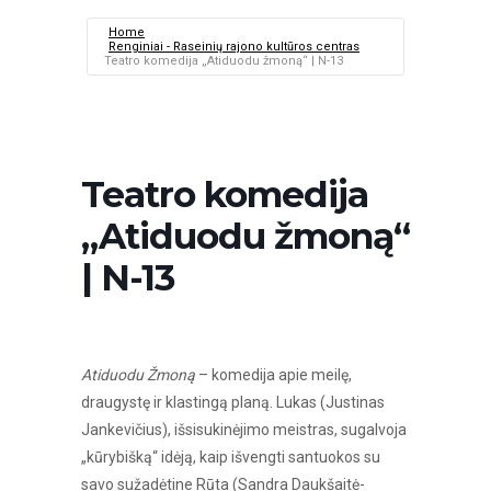
Home
Renginiai - Raseinių rajono kultūros centras
Teatro komedija „Atiduodu žmoną“ | N-13
Teatro komedija
„Atiduodu žmoną“
| N-13
Atiduodu Žmoną
– komedija apie meilę,
draugystę ir klastingą planą. Lukas (Justinas
Jankevičius), išsisukinėjimo meistras, sugalvoja
„kūrybišką“ idėją, kaip išvengti santuokos su
savo sužadėtine Rūta (Sandra Daukšaitė-