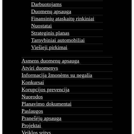
Darbuotojams
Duomenų apsauga
Finansinių ataskaitų rinkiniai
Nuostatai
Strateginis planas
Tarnybiniai automobiliai
Viešieji pirkimai
Asmens duomenų apsauga
Atviri duomenys
Informacija žmonėms su negalia
Konkursai
Korupcijos prevencija
Nuorodos
Planavimo dokumentai
Paslaugos
Pranešėjų apsauga
Projektai
Veiklos sritys