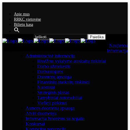
Apie mus
RRKC vietovėse
Bilietų kasa
Search for:
Naujienos
Informacija
Administracinė informacija
Biudžeto vykdymo ataskaitų rinkiniai
Darbo užmokestis
Darbuotojams
Duomenų apsauga
Finansinių ataskaitų rinkiniai
Nuostatai
Strateginis planas
Tarnybiniai automobiliai
Viešieji pirkimai
Asmens duomenų apsauga
Atviri duomenys
Informacija žmonėms su negalia
Konkursai
Korupcijos prevencija