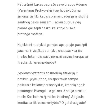
Petrulėnė). Lukas paprašo savo draugo Adomo
(Valentinas Krulikovskis) suvilioti jo būsimą
žmoną. Jis tiki, kad šis planas padės jam išlipti iš
santykių balos sausam. Tačiau gudrus vyrų
planas gali tapti fiasko, kai kitoje pusėje –
protinga moteris.
Neįtikėtini nuotykiai gamtos apsuptyje, paslėpti
jausmai ir visiškas santykių chaosas – ar šis
meilės trikampis, savo noru, išlaisvins herojus ar
įtrauks tik į gilesnę duobę?
Įvykiams vystantis absurdiškų situacijų ir
netikėtų įvykių fone, šis spektaklis tampa
pašėlusia kelione per santykius, žmonių ego ir
pastangas išvengti – o gal net iš naujo atrasti –
meilę. Kas laimės šį meilės žaidimą? Apgaulė,
kerštas ar tikrosios vertybės? O gal draugystė?