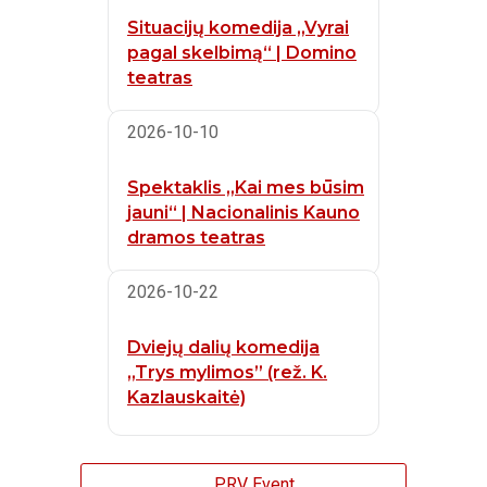
Situacijų komedija „Vyrai
pagal skelbimą“ | Domino
teatras
2026-10-10
Spektaklis „Kai mes būsim
jauni“ | Nacionalinis Kauno
dramos teatras
2026-10-22
Dviejų dalių komedija
„Trys mylimos” (rež. K.
Kazlauskaitė)
PRV Event