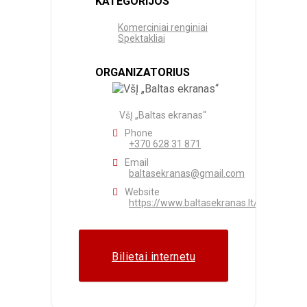
KATEGORIJOS
Komerciniai renginiai
Spektakliai
ORGANIZATORIUS
VšĮ „Baltas ekranas“
Phone
+370 628 31 871
Email
baltasekranas@gmail.com
Website
https://www.baltasekranas.lt/
Bilietai internetu