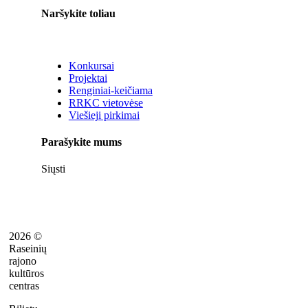
Naršykite toliau
Konkursai
Projektai
Renginiai-keičiama
RRKC vietovėse
Viešieji pirkimai
Parašykite mums
Siųsti
2026 ©
Raseinių
rajono
kultūros
centras