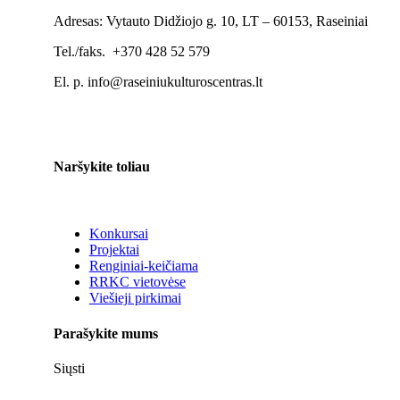
Adresas: Vytauto Didžiojo g. 10, LT – 60153, Raseiniai
Tel./faks. +370 428 52 579
El. p. info@raseiniukulturoscentras.lt
Naršykite toliau
Konkursai
Projektai
Renginiai-keičiama
RRKC vietovėse
Viešieji pirkimai
Parašykite mums
Siųsti