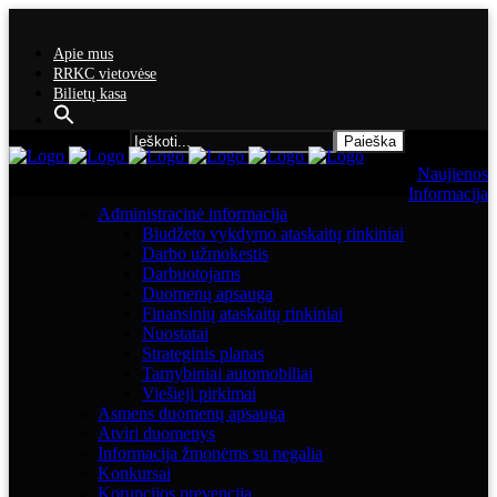
Apie mus
RRKC vietovėse
Bilietų kasa
Search for:
Naujienos
Informacija
Administracinė informacija
Biudžeto vykdymo ataskaitų rinkiniai
Darbo užmokestis
Darbuotojams
Duomenų apsauga
Finansinių ataskaitų rinkiniai
Nuostatai
Strateginis planas
Tarnybiniai automobiliai
Viešieji pirkimai
Asmens duomenų apsauga
Atviri duomenys
Informacija žmonėms su negalia
Konkursai
Korupcijos prevencija