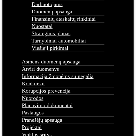
Darbuotojams
Duomenų apsauga
Finansinių ataskaitų rinkiniai
Nuostatai
Strateginis planas
Tarnybiniai automobiliai
Viešieji pirkimai
Asmens duomenų apsauga
Atviri duomenys
Informacija žmonėms su negalia
Konkursai
Korupcijos prevencija
Nuorodos
Planavimo dokumentai
Paslaugos
Pranešėjų apsauga
Projektai
Veiklos sritys