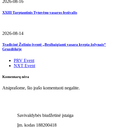
2026-08-16
XXIII Tarptautinis Tytuvėnų vasaros festivalis
2026-08-14
Tradicinė Žolinių šventė „Besibaigianti vasara kvepia žolynais“
Gruzdiškėje
PRV Event
NXT Event
Komentarų nėra
Atsiprašome, šio įrašo komentuoti negalite.
Savivaldybės biudžetinė įstaiga
Įm. kodas 188200418