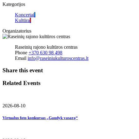
Kategorijos
Koncertai
Kultūra
Organizatorius
Raseinių rajono kultūros centras
Phone
+370 630 98 498
Email
info@raseiniukulturoscentras.lt
Share this event
Related Events
2026-08-10
Virtualus foto konkursas „Gaudyk vasarą“