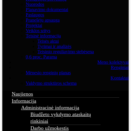
Nuorodos
Planavimo dokumentai
Paslaugos
Pranešėjų apsauga
Projektai
Veiklos sritys
Teisinė informacija
Teisės aktai
Tyrimai ir analizės
Teisinio reguliavimo stebėsena
0,6 proc. Parama
Meno kolektyvai
Renginiai
Mėnesio renginių planas
Kontaktai
Valdymo struktūros schema
Naujienos
Informacija
Administracinė informacija
Biudžeto vykdymo ataskaitų
rinkiniai
Darbo užmokestis