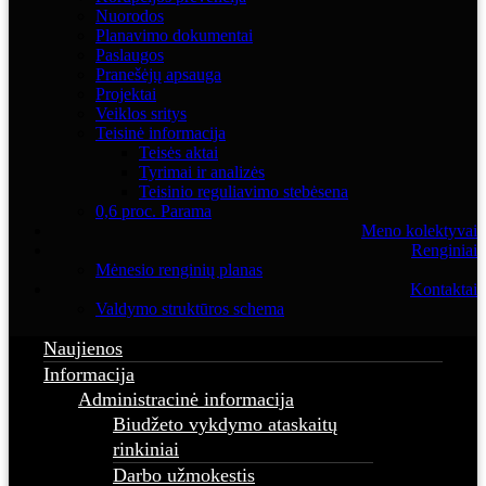
Nuorodos
Planavimo dokumentai
Paslaugos
Pranešėjų apsauga
Projektai
Veiklos sritys
Teisinė informacija
Teisės aktai
Tyrimai ir analizės
Teisinio reguliavimo stebėsena
0,6 proc. Parama
Meno kolektyvai
Renginiai
Mėnesio renginių planas
Kontaktai
Valdymo struktūros schema
Naujienos
Informacija
Administracinė informacija
Biudžeto vykdymo ataskaitų
rinkiniai
Darbo užmokestis