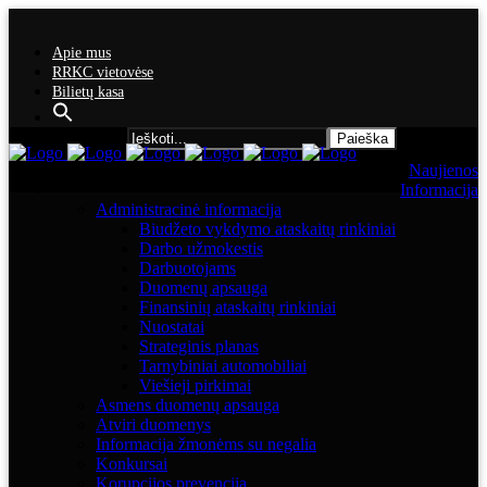
Apie mus
RRKC vietovėse
Bilietų kasa
Search for:
Naujienos
Informacija
Administracinė informacija
Biudžeto vykdymo ataskaitų rinkiniai
Darbo užmokestis
Darbuotojams
Duomenų apsauga
Finansinių ataskaitų rinkiniai
Nuostatai
Strateginis planas
Tarnybiniai automobiliai
Viešieji pirkimai
Asmens duomenų apsauga
Atviri duomenys
Informacija žmonėms su negalia
Konkursai
Korupcijos prevencija