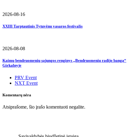
2026-08-16
XXIII Tarptautinis Tytuvėnų vasaros festivalis
2026-08-08
Kaimų bendruomenių sąjungos renginys „Bendruomenių radijo banga“
Girkalnyje
PRV Event
NXT Event
Komentarų nėra
Atsiprašome, šio įrašo komentuoti negalite.
Savivaldybės biudžetinė įstaiga