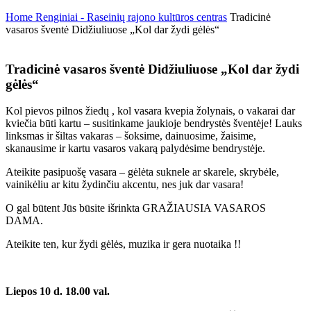
Home
Renginiai - Raseinių rajono kultūros centras
Tradicinė
vasaros šventė Didžiuliuose „Kol dar žydi gėlės“
Tradicinė vasaros šventė Didžiuliuose „Kol dar žydi
gėlės“
Kol pievos pilnos žiedų , kol vasara kvepia žolynais, o vakarai dar
kviečia būti kartu – susitinkame jaukioje bendrystės šventėje! Lauks
linksmas ir šiltas vakaras – šoksime, dainuosime, žaisime,
skanausime ir kartu vasaros vakarą palydėsime bendrystėje.
Ateikite pasipuošę vasara – gėlėta suknele ar skarele, skrybėle,
vainikėliu ar kitu žydinčiu akcentu, nes juk dar vasara!
O gal būtent Jūs būsite išrinkta GRAŽIAUSIA VASAROS
DAMA.
Ateikite ten, kur žydi gėlės, muzika ir gera nuotaika !!
Liepos 10 d. 18.00 val.