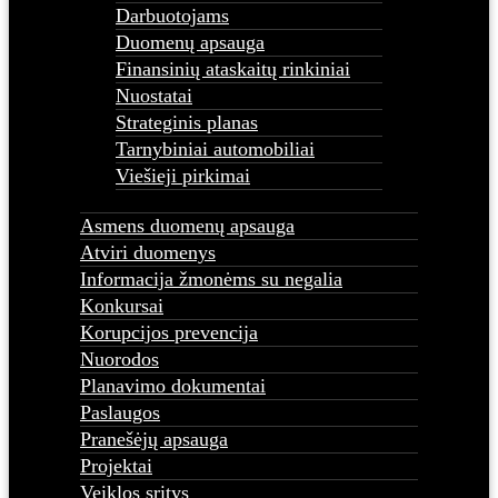
Darbuotojams
Duomenų apsauga
Finansinių ataskaitų rinkiniai
Nuostatai
Strateginis planas
Tarnybiniai automobiliai
Viešieji pirkimai
Asmens duomenų apsauga
Atviri duomenys
Informacija žmonėms su negalia
Konkursai
Korupcijos prevencija
Nuorodos
Planavimo dokumentai
Paslaugos
Pranešėjų apsauga
Projektai
Veiklos sritys