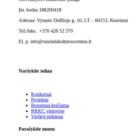
Įm. kodas 188200418
Adresas: Vytauto Didžiojo g. 10, LT – 60153, Raseiniai
Tel./faks. +370 428 52 579
El. p. info@raseiniukulturoscentras.lt
Naršykite toliau
Konkursai
Projektai
Renginiai-keičiama
RRKC vietovėse
Viešieji pirkimai
Parašykite mums