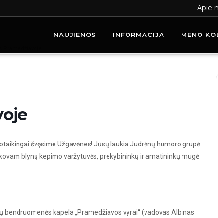
Apie 
NAUJIENOS
INFORMACIJA
MENO KO
s Pramedžiavoje
oje
taikingai švęsime Užgavėnes! Jūsų laukia Judrėnų humoro grupė
io kovam blynų kepimo varžytuvės, prekybininkų ir amatininkų mugė
ų bendruomenės kapela „Pramedžiavos vyrai“ (vadovas Albinas