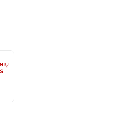
NIŲ
YS