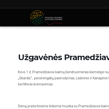
Home
Renginiai - Raseinių rajono kultūros centras
Užgavėnė
Užgavėnės Pramedžiav
Kovo 1 d. Pramedžiavos kaimų bendruomenės kiemelyje nuo
„Skardis“, persirengėlių pasirodymas, Lašininio ir Kanapin
bei Morės kremavimas.
Dieną praturtinsime linksma muzika su Pramedžiavos kaim