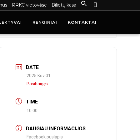
mus
RRKC vietovėse
Bilietų kasa
LEKTYVAI
RENGINIAI
KONTAKTAI
DATE
2025 Kov 01
Pasibaigęs
TIME
10:00
DAUGIAU INFORMACIJOS
Facebook puslapis