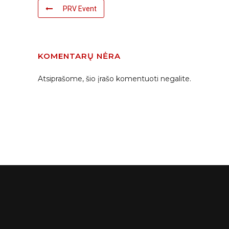
PRV Event
KOMENTARŲ NĖRA
Atsiprašome, šio įrašo komentuoti negalite.