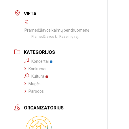
VIETA
Pramedžiavos kaimų bendruomenė
Pramedžiavos k., Raseinių raj.
KATEGORIJOS
Koncertai
Konkursai
Kultūra
Mugės
Parodos
ORGANIZATORIUS