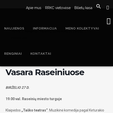
Apie mus
RRKC vietovėse
Bilietų kasa
NAUJIENOS
INFORMACIJA
MENO KOLEKTYVAI
Home
Renginiai - Raseinių rajono kultūros centras
Vasara
Raseiniuose
RENGINIAI
KONTAKTAI
Vasara Raseiniuose
BIRŽELIO 27 D.
19.00 val. Raseinių miesto turguje
Klaipėdos
„Taško teatras“
. Muzikinė komedija pagal Keturakio