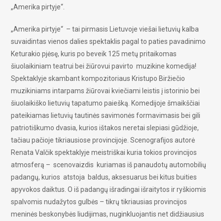
„Amerika pirtyje“.
„Amerika pirtyje“ – tai pirmasis Lietuvoje viešai lietuvių kalba
suvaidintas vienos dalies spektaklis pagal to paties pavadinimo
Keturakio pjėsę, kuris po beveik 125 metų pritaikomas
šiuolaikiniam teatrui bei žiūrovui pavirto muzikine komedija!
Spektaklyje skambant kompozitoriaus Kristupo Biržiečio
muzikiniams intarpams žiūrovai kviečiami leistis į istorinio bei
šiuolaikiško lietuvių tapatumo paiešką. Komedijoje šmaikščiai
pateikiamas lietuvių tautinės savimonės formavimasis bei gili
patriotiškumo dvasia, kurios ištakos neretai slepiasi gūdžioje,
tačiau pačioje tikriausiose provincijoje. Scenografijos autorė
Renata Valčik spektaklyje meistriškai kuria tokios provincijos
atmosferą – scenovaizdis kuriamas iš panaudotų automobilių
padangų, kurios atstoja baldus, aksesuarus bei kitus buities
apyvokos daiktus. O iš padangų išradingai išraitytos ir ryškiomis
spalvomis nudažytos gulbės – tikrų tikriausias provincijos
meninės beskonybės liudijimas, nuginkluojantis net didžiausius