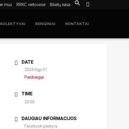
ie mus
RRKC vietovėse
Bilietų kasa
 KOLEKTYVAI
RENGINIAI
KONTAKTAI
DATE
2024 Rgp 01
Pasibaigęs
TIME
20:00
DAUGIAU INFORMACIJOS
Facebook paskyra