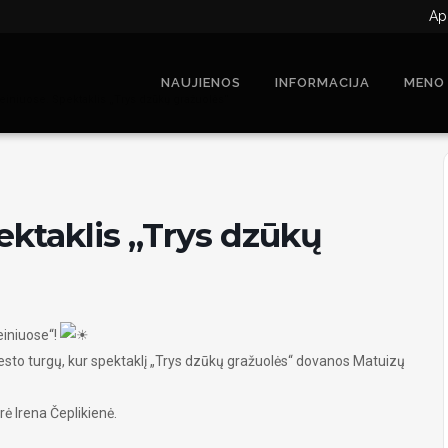
Ap
NAUJIENOS
INFORMACIJA
MENO
einiuose. Spektaklis „Trys dzūkų gražuolės“
ektaklis „Trys dzūkų
einiuose“!
miesto turgų, kur spektaklį „Trys dzūkų gražuolės“ dovanos Matuizų
ė Irena Čeplikienė.