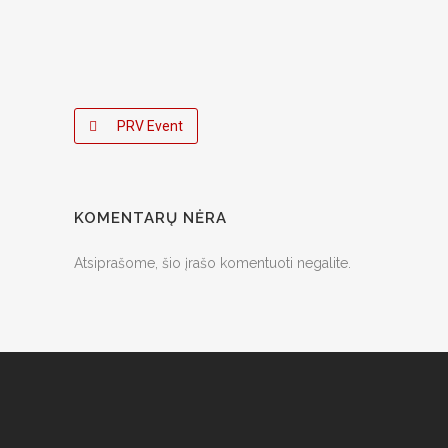
PRV Event
KOMENTARŲ NĖRA
Atsiprašome, šio įrašo komentuoti negalite.