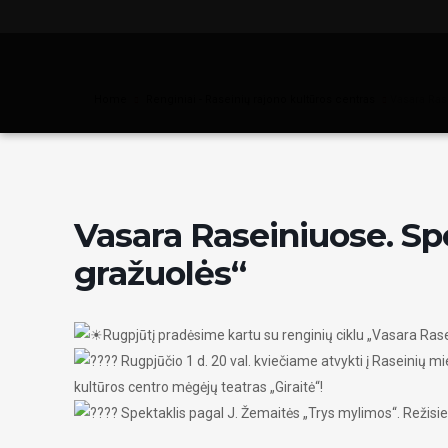
Home
Renginiai - Raseinių rajono kultūros centras
Vasara Ras
Vasara Raseiniuose. Sp
gražuolės“
Rugpjūtį pradėsime kartu su renginių ciklu „Vasara Ras
Rugpjūčio 1 d. 20 val. kviečiame atvykti į Raseinių 
kultūros centro mėgėjų teatras „Giraitė“!
Spektaklis pagal J. Žemaitės „Trys mylimos“. Režisier