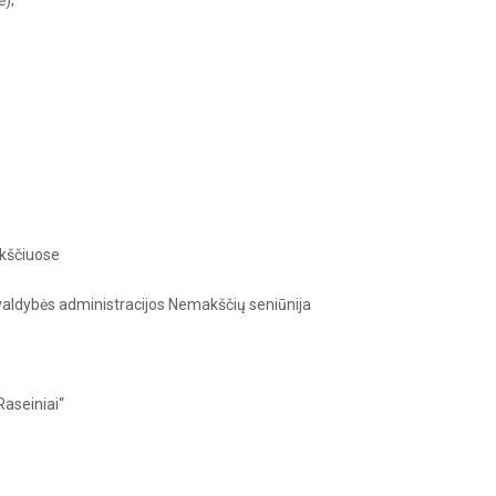
.
kščiuose
ivaldybės administracijos Nemakščių seniūnija
Raseiniai“