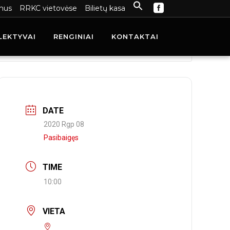
mus
RRKC vietovėse
Bilietų kasa
LEKTYVAI
RENGINIAI
KONTAKTAI
DATE
2020 Rgp 08
Pasibaigęs
TIME
10:00
VIETA