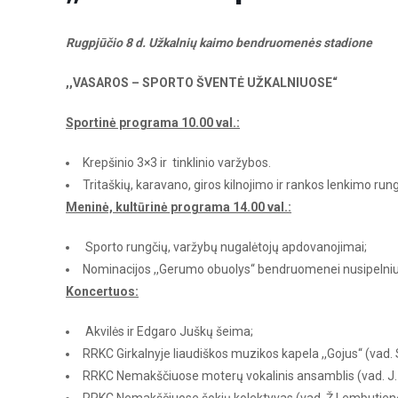
Rugpjūčio 8 d. Užkalnių kaimo bendruomenės stadione
,,VASAROS – SPORTO ŠVENTĖ UŽKALNIUOSE“
Sportinė programa 10.00 val.:
Krepšinio 3×3 ir tinklinio varžybos.
Tritaškių, karavano, giros kilnojimo ir rankos lenkimo rung
Meninė, kultūrinė programa 14.00 val.:
Sporto rungčių, varžybų nugalėtojų apdovanojimai;
Nominacijos ,,Gerumo obuolys“ bendruomenei nusipelni
Koncertuos:
Akvilės ir Edgaro Juškų šeima;
RRKC Girkalnyje liaudiškos muzikos kapela ,,Gojus“ (vad. S.
RRKC Nemakščiuose moterų vokalinis ansamblis (vad. J. 
RRKC Nemakščiuose šokių kolektyvas (vad. Ž Lembutienė