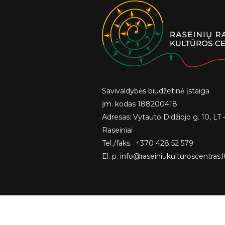
Savivaldybės biudžetinė įstaiga
Įm. kodas 188200418
Adresas: Vytauto Didžiojo g. 10, LT 
Raseiniai
Tel./faks. +370 428 52 579
El. p. info@raseiniukulturoscentras.l
2026 © Raseinių rajono kultūros centras