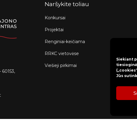
Naršykite toliau
Konkursai
Projektai
Renginiai-keičiama
RRKC vietovėse
Siekiant p
tiesioginė
Viešieji pirkimai
(„cookies“
– 60153,
Jūs sutin
S
t
Bilietų rezervacija: mob. tel. +370 630 98 498,