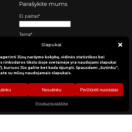
Parašykite mums
El. paštas*
Tema*
Slapukai
Žinutė*
agerinti Jūsų naršymo kokybę, vidinės statistikos bei
s rinkodaros tikslu šioje svetainėje yra naudojami slapukai
), kuriuos Jūs galite bet kada išjungti. Spausdami „Sutinku“,
kate su mūsų naudojamais slapukais.
Siųsti
utinku
Nesutinku
Peržiūrėti nuostatas
Privatumo politika
Privatumo politika