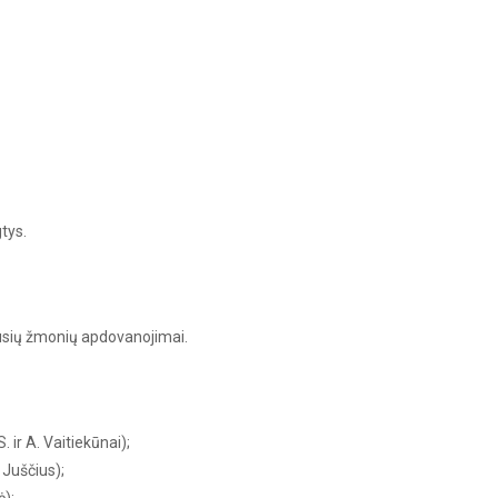
tys.
usių žmonių apdovanojimai.
 ir A. Vaitiekūnai);
Juščius);
);