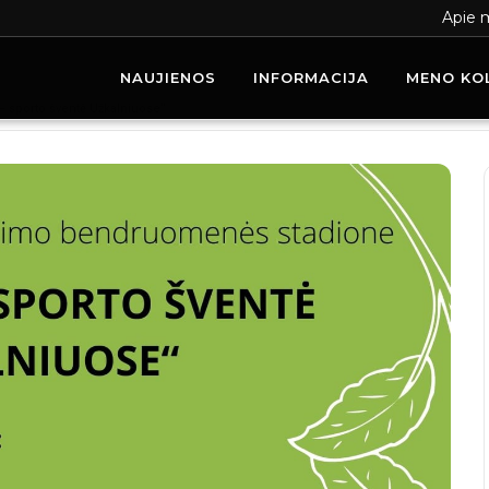
Apie 
NAUJIENOS
INFORMACIJA
MENO KO
– sporto šventė Užkalniuose“