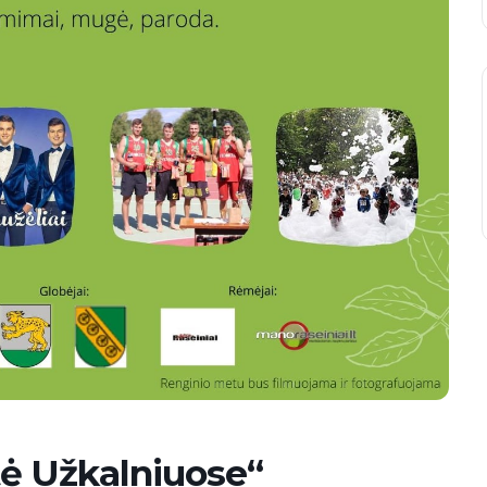
tė Užkalniuose“