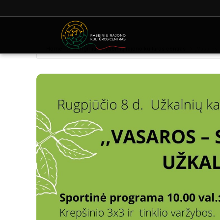
Home
Renginiai - Raseinių rajono kultūros centras
„Vasaros 