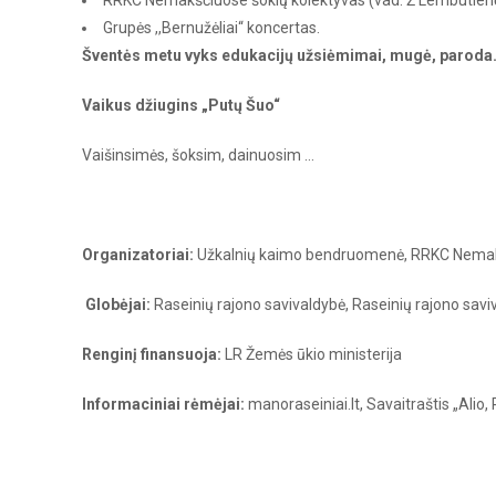
Grupės ,,Bernužėliai“ koncertas.
Šventės metu vyks edukacijų užsiėmimai, mugė, paroda
Vaikus džiugins „Putų Šuo“
Vaišinsimės, šoksim, dainuosim …
Organizatoriai:
Užkalnių kaimo bendruomenė, RRKC Nema
Globėjai:
Raseinių rajono savivaldybė, Raseinių rajono sav
Renginį finansuoja:
LR Žemės ūkio ministerija
Informaciniai rėmėjai:
manoraseiniai.lt, Savaitraštis „Alio, 