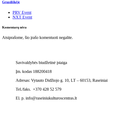
Gruzdiškėje
PRV Event
NXT Event
Komentarų nėra
Atsiprašome, šio įrašo komentuoti negalite.
Savivaldybės biudžetinė įstaiga
Įm. kodas 188200418
Adresas: Vytauto Didžiojo g. 10, LT – 60153, Raseiniai
Tel./faks. +370 428 52 579
El. p. info@raseiniukulturoscentras.lt