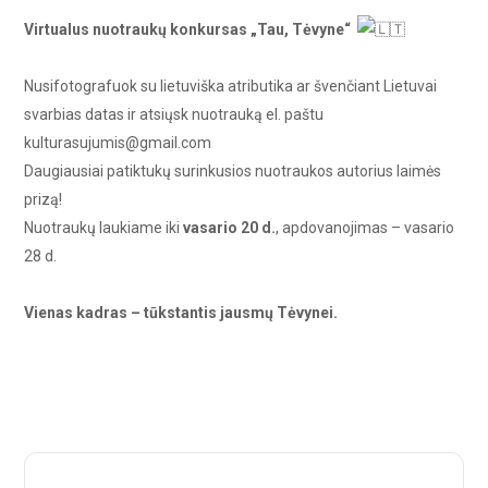
Virtualus nuotraukų konkursas „Tau, Tėvyne“
Nusifotografuok su lietuviška atributika ar švenčiant Lietuvai
svarbias datas ir atsiųsk nuotrauką el. paštu
kulturasujumis@gmail.com
Daugiausiai patiktukų surinkusios nuotraukos autorius laimės
prizą!
Nuotraukų laukiame iki
vasario 20 d.
, apdovanojimas – vasario
28 d.
Vienas kadras – tūkstantis jausmų Tėvynei.