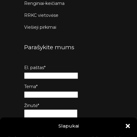
Renginiai-keičiama
RRKC vietovėse
Viešieji pirkimai
Parašykite mums
El. paštas*
Tema*
Žinutė*
Slapukai
Siųsti