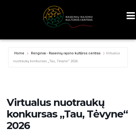
Home
Renginiai - Raseinių rajono kultūros centras
Virtualus
nuotraukų konkursas „Tau, Tėvyne“ 2026
Virtualus nuotraukų
konkursas „Tau, Tėvyne“
2026