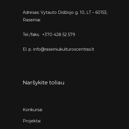
Adresas: Vytauto Didžiojo g. 10, LT – 60153,
Raseiniai
Tel./faks. +370 428 52 579
El. p. info@raseiniukulturoscentras.lt
Naršykite toliau
Konkursai
Projektai