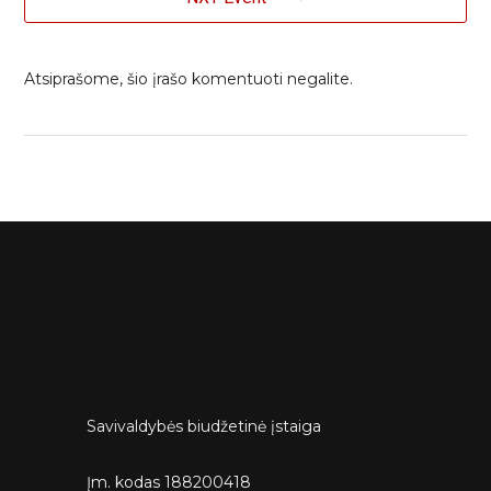
Atsiprašome, šio įrašo komentuoti negalite.
Savivaldybės biudžetinė įstaiga
Įm. kodas 188200418