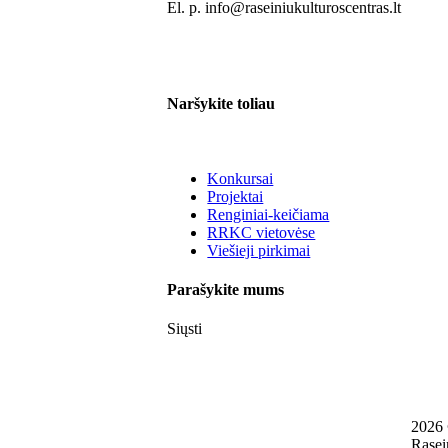
El. p. info@raseiniukulturoscentras.lt
Naršykite toliau
Konkursai
Projektai
Renginiai-keičiama
RRKC vietovėse
Viešieji pirkimai
Parašykite mums
Siųsti
2026
Rasei