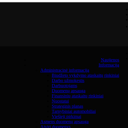
Naujienos
Informacija
Administracinė informacija
Biudžeto vykdymo ataskaitų rinkiniai
Darbo užmokestis
Darbuotojams
Duomenų apsauga
Finansinių ataskaitų rinkiniai
Nuostatai
Strateginis planas
Tarnybiniai automobiliai
Viešieji pirkimai
Asmens duomenų apsauga
Atviri duomenys