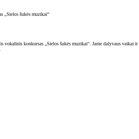
as „Sielos šukės muzikai“
is vokalinis konkursas „Sielos šukės muzikai“. Jame dalyvaus vaikai ir j
.