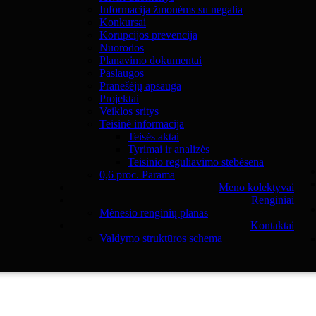
Informacija žmonėms su negalia
Konkursai
Korupcijos prevencija
Nuorodos
Planavimo dokumentai
Paslaugos
Pranešėjų apsauga
Projektai
Veiklos sritys
Teisinė informacija
Teisės aktai
Tyrimai ir analizės
Teisinio reguliavimo stebėsena
0,6 proc. Parama
Meno kolektyvai
Renginiai
Mėnesio renginių planas
Kontaktai
Valdymo struktūros schema