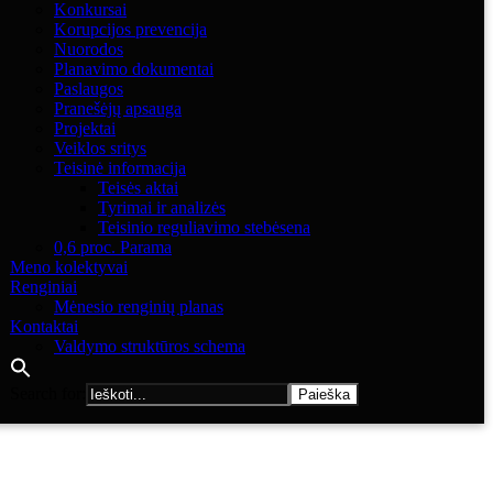
Konkursai
Korupcijos prevencija
Nuorodos
Planavimo dokumentai
Paslaugos
Pranešėjų apsauga
Projektai
Veiklos sritys
Teisinė informacija
Teisės aktai
Tyrimai ir analizės
Teisinio reguliavimo stebėsena
0,6 proc. Parama
Meno kolektyvai
Renginiai
Mėnesio renginių planas
Kontaktai
Valdymo struktūros schema
Search for: