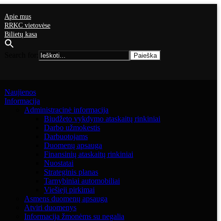
Apie mus
RRKC vietovėse
Bilietų kasa
Search for:
Naujienos
Informacija
Administracinė informacija
Biudžeto vykdymo ataskaitų rinkiniai
Darbo užmokestis
Darbuotojams
Duomenų apsauga
Finansinių ataskaitų rinkiniai
Nuostatai
Strateginis planas
Tarnybiniai automobiliai
Viešieji pirkimai
Asmens duomenų apsauga
Atviri duomenys
Informacija žmonėms su negalia