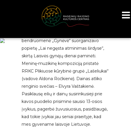
Sausio 12 d. RRKC Plikiuose ir kaimo
bendruomenė „Gynėvė“ suorganizavo
popietę „Lai negęsta atminimas širdyse“,
skirtą Laisvės gynėjų dienai paminėti.
Meninę-muzikinę kompoziciją pristatė
RRKC Plikiuose kūrybinė grupė „Lašeliukai“
(vadovė Aldona Ročkienė). Dainas atliko
renginio svečias – Elvyra Vaštakienė.
Pasiklausę eilių ir dainų susirinkusieji prie
kavos puodelio prisiminė sausio 13-osios
įvykius, pagerbė žuvusiuosius, pasidžiaugė,
kad tokie įvykiai jau seniai praeityje, kad
mes gyvename laisvoje Lietuvoje.