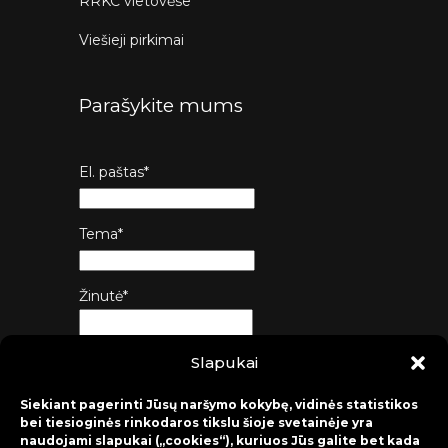
RRKC vietovėse
Viešieji pirkimai
Parašykite mums
El. paštas*
Tema*
Žinutė*
Slapukai
Siųsti
Siekiant pagerinti Jūsų naršymo kokybę, vidinės statistikos
bei tiesioginės rinkodaros tikslu šioje svetainėje yra
naudojami slapukai („cookies“), kuriuos Jūs galite bet kada