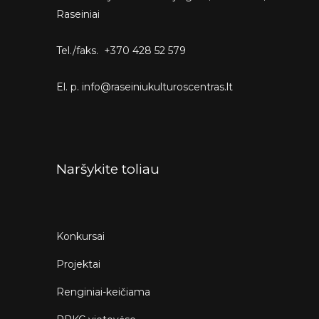
Raseiniai
Tel./faks. +370 428 52 579
El. p. info@raseiniukulturoscentras.lt
Naršykite toliau
Konkursai
Projektai
Renginiai-keičiama