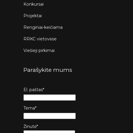
Konkursai
Projektai
Renginiai-keičiama
RRKC vietovėse
Viešieji pirkimai
Parašykite mums
El. paštas*
Tema*
Žinutė*