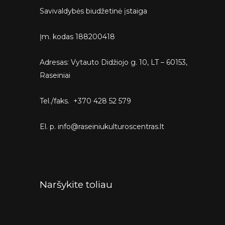
Savivaldybės biudžetinė įstaiga
Įm. kodas 188200418
Adresas: Vytauto Didžiojo g. 10, LT – 60153,
Raseiniai
Tel./faks. +370 428 52 579
El. p. info@raseiniukulturoscentras.lt
Naršykite toliau