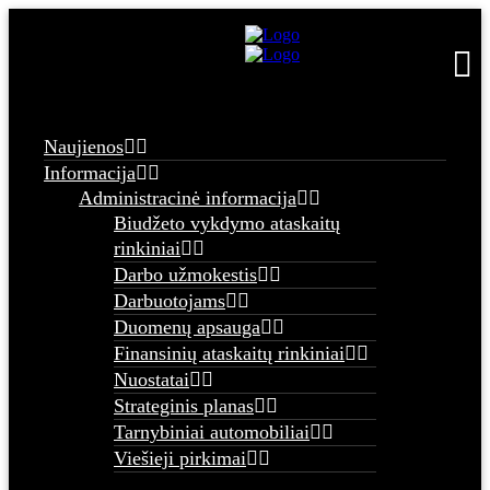
Naujienos
Informacija
Administracinė informacija
Biudžeto vykdymo ataskaitų
rinkiniai
Darbo užmokestis
Darbuotojams
Duomenų apsauga
Finansinių ataskaitų rinkiniai
Nuostatai
Strateginis planas
Tarnybiniai automobiliai
Viešieji pirkimai