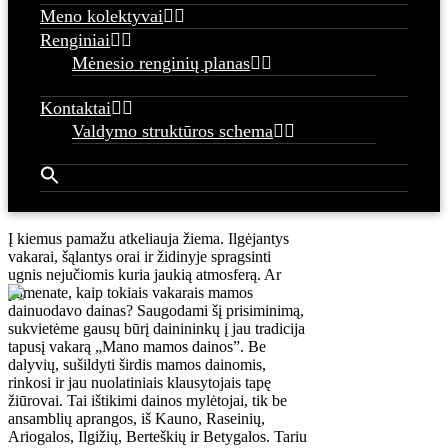
Meno kolektyvai
Renginiai
Mėnesio renginių planas
Kontaktai
Valdymo struktūros schema
Į kiemus pamažu atkeliauja žiema. Ilgėjantys
vakarai, šąlantys orai ir židinyje spragsinti
ugnis nejučiomis kuria jaukią atmosferą. Ar
pamenate, kaip tokiais vakarais mamos
dainuodavo dainas? Saugodami šį prisiminimą,
sukvietėme gausų būrį dainininkų į jau tradicija
tapusį vakarą „Mano mamos dainos”. Be
dalyvių, sušildyti širdis mamos dainomis,
rinkosi ir jau nuolatiniais klausytojais tapę
žiūrovai. Tai ištikimi dainos mylėtojai, tik be
ansamblių aprangos, iš Kauno, Raseinių,
Ariogalos, Ilgižių, Berteškių ir Betygalos. Tariu