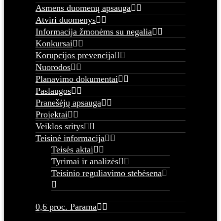
Asmens duomenų apsauga
Atviri duomenys
Informacija žmonėms su negalia
Konkursai
Korupcijos prevencija
Nuorodos
Planavimo dokumentai
Paslaugos
Pranešėjų apsauga
Projektai
Veiklos sritys
Teisinė informacija
Teisės aktai
Tyrimai ir analizės
Teisinio reguliavimo stebėsena
0,6 proc. Parama