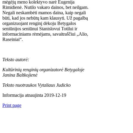
mėgėjų meno kolektyvo narė Eugenija
Rimidienė. Nutilo vakaro dainos, bet neilgam.
Negali neskambėti mamos daina, kaip negali
būti, kad jos nebūtų kam klausyti. Už pagalbą
organizuojant renginį dėkoju Betygalos
seniūnijos seniūnui Stanislovui Totilui ir
informaciniams rėmėjams, savaitraščiui „Alio,
Raseiniai“.
Teksto autorė:
Kultūrinių renginių organizatorė Betygaloje
Janina Baltkojienė
Teksto nuotraukos Vytaliaus Judicko
Informacija atnaujinta 2019-12-19
Print page