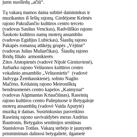
jums nuoširdų „ačiū“.
Tą vakarą mamos daina subūrė dainininkus ir
muzikantus iš šešių rajonų. Girdėjome Kelmės
rajono Pakražančio kultūros centro terceto
(vadovas Saulius Venckus), Radviliškio rajono
Šaukoto kultūros namų moterų ansamblio
(vadovas Egidijus Lubickas), Šiaulių rajono
Pakapės romansų atlikėjų grupės „Vėjūnė”
(vadovas Julius Muliarčikas), Šiaulių rajono
Bridų filialo armonikierės
Zitos Atstopienės (vadovė Nijolė Girniuvienė),
Jurbarko rajono Veliuonos kultūros centro
vokalinio ansamblio „Veliuonietis“ (vadovė
Jadvyga Žemliauskienė), solisto Naglio
Mačėno, Kėdainių rajono Meironiškių
bendruomenės centro kapelos „Kaimynai“
(vadovas Algimantas Kriaučiūnas), Raseinių
rajono kultūros centro Paliepiuose ir Betygaloje
moterų ansamblių (vadovė Vaida Aputytė)
muziką ir dainas. Susirinkusius pasveikino
Raseinių rajono savivaldybės meras Andrius
Bautronis, Betygalos seniūnijos seniūnas
Stanislovas Totilas. Vakarą stebėjo ir jaunystės
prisiminimais dalinosi betygalietė, ilgametė