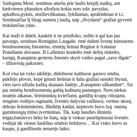
Sudeginta Morė, seniūnas atneša prie laužo krepšį malkų, ant
kiekvienos pliauskos užrašyta kokia nors yda: pavydas,
apkalbos,pyktis, storžieviškumas, šykštumas, apsileidimas ir t.t.
Seniūnaičiai šį blogį sumeta į laužą, taip „išvydami“ gražiai gyventi
trukdančias ydas.
Kai maži ir dideli, kaukėti ir ne prisišoko, sušilo ir gal kas jau
pavargo, seniūnas Remigijus Laugalis ėmė dalinti šventę kūrusiems
bendruomenių žmonėms, rėmėjų šeimai Reginai ir Antanui
Pratašiams dovanas. Iš Lašininio kraitelės ėmė dešrų rinkeles,
kumpį, Kanapinis geriems žmonės skyrė vaišes pagal „savo išgale“
– džiuvėsių pakuotes.
Kol visa tai vyko aikštėje, dideliuose katiluose garavo sriuba,
pukšėjo plovas, kepė įprasti lietiniai ir šalia gražiai susukti blynai,
vien savo užrašu kažką skanaus žadėjo „Kanapinio užkandinė“. Tai
jau minėtų bendruomenių gabių kulinarų pastangos. Nors niekas
neatėjo alkanas, šeimininkių kviečiami, gardžių kvapų viliojami,
renginio vedėjos raginami, šventės dalyviai vaišinosi, vertino skonį,
dėkojo šeimininkėms. Ištuštėję katilai, keptuvės buvo lyg maistą
gaminusiųjų triūso įvertinimas. Tik, kaip liaudies išmintis
teigia,batsiuvys lieka be batų, taip ir viskuo pasirūpinusiai šventės
vedėjai tik vienas šaukštas sriubos bekliuvo… Kai visko buvo su
kaupu, ji gardžiuotis neturėjo laiko.