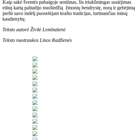
Kaip sakė šventės pabaigoje seniūnas, šis triukšmingas susiėjimas
eilinį kartą paliudijo nuoširdžią žmonių bendrystę, norą ir gebėjimą
įnešti savo indėlį puoselėjant krašto tradicijas, turtinančias mūsų
kasdienybę.
Teksto autorė Živilė Lembutienė
Teksto nuotraukos Linos Radžienės