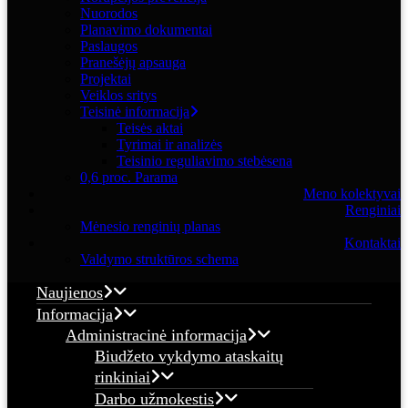
Nuorodos
Planavimo dokumentai
Paslaugos
Pranešėjų apsauga
Projektai
Veiklos sritys
Teisinė informacija
Teisės aktai
Tyrimai ir analizės
Teisinio reguliavimo stebėsena
0,6 proc. Parama
Meno kolektyvai
Renginiai
Mėnesio renginių planas
Kontaktai
Valdymo struktūros schema
Naujienos
Informacija
Administracinė informacija
Biudžeto vykdymo ataskaitų
rinkiniai
Darbo užmokestis