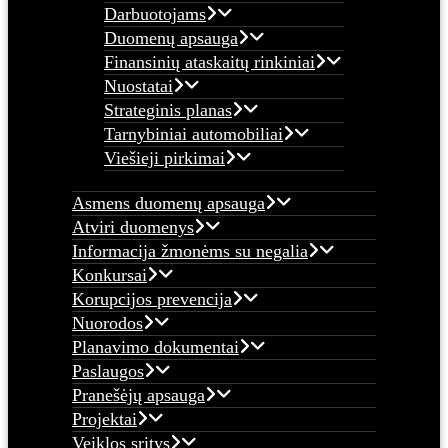
Darbuotojams
Duomenų apsauga
Finansinių ataskaitų rinkiniai
Nuostatai
Strateginis planas
Tarnybiniai automobiliai
Viešieji pirkimai
Asmens duomenų apsauga
Atviri duomenys
Informacija žmonėms su negalia
Konkursai
Korupcijos prevencija
Nuorodos
Planavimo dokumentai
Paslaugos
Pranešėjų apsauga
Projektai
Veiklos sritys