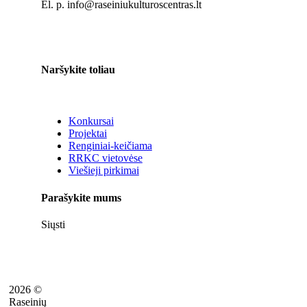
El. p. info@raseiniukulturoscentras.lt
Naršykite toliau
Konkursai
Projektai
Renginiai-keičiama
RRKC vietovėse
Viešieji pirkimai
Parašykite mums
Siųsti
2026 ©
Raseinių