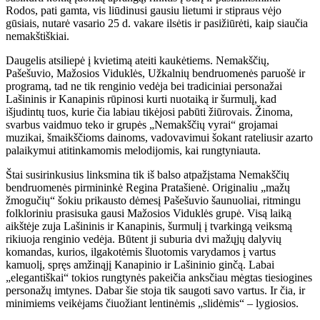
Rodos, pati gamta, vis liūdinusi gausiu lietumi ir stipraus vėjo
gūsiais, nutarė vasario 25 d. vakare ilsėtis ir pasižiūrėti, kaip siaučia
nemakštiškiai.
Daugelis atsiliepė į kvietimą ateiti kaukėtiems. Nemakščių,
Pašešuvio, Mažosios Viduklės, Užkalnių bendruomenės paruošė ir
programą, tad ne tik renginio vedėja bei tradiciniai personažai
Lašininis ir Kanapinis rūpinosi kurti nuotaiką ir šurmulį, kad
išjudintų tuos, kurie čia labiau tikėjosi pabūti žiūrovais. Žinoma,
svarbus vaidmuo teko ir grupės „Nemakščių vyrai“ grojamai
muzikai, šmaikščioms dainoms, vadovavimui šokant rateliusir azarto
palaikymui atitinkamomis melodijomis, kai rungtyniauta.
Štai susirinkusius linksmina tik iš balso atpažįstama Nemakščių
bendruomenės pirmininkė Regina Pratašienė. Originaliu „mažų
žmogučių“ šokiu prikausto dėmesį Pašešuvio šaunuoliai, ritmingu
folkloriniu prasisuka gausi Mažosios Viduklės grupė. Visą laiką
aikštėje zuja Lašininis ir Kanapinis, šurmulį į tvarkingą veiksmą
rikiuoja renginio vedėja. Būtent ji suburia dvi mažųjų dalyvių
komandas, kurios, ilgakotėmis šluotomis varydamos į vartus
kamuolį, spręs amžinąjį Kanapinio ir Lašininio ginčą. Labai
„elegantiškai“ tokios rungtynės pakeičia anksčiau mėgtas tiesiogines
personažų imtynes. Dabar šie stoja tik saugoti savo vartus. Ir čia, ir
minimiems veikėjams čiuožiant lentinėmis „slidėmis“ – lygiosios.