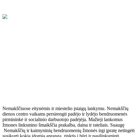
Artėjant Užgavėnėms juokauta, jog tiesiog nelogiška rengti šią
šventę, nes ką gi „varyti iš kiemo“ – žiemos tai nėra. Bet tokios
gražios tradicijos juk neatsisakysi. Ypač galimybė tapti
neatpažįstamu persirengėliu vilioja vaikus. Jie ir pradėjo Užgavėnes
Nemakščiuose eitynėmis ir miestelio įstaigų lankymu. Nemakščių
dienos centro vaikams persirengti padėjo ir lydėjo bendruomenės
pirmininkė ir socialinio darbuotojo padėjėja. Mažieji lankomus
žmones linksmino šmaikščia prakalba, daina ir rateliais. Suaugę
Nemakščių ir kaimyninių bendruomenių žmonės irgi įpratę netingėti
susikurti kokią įdomią aprangą, rinktis į būrį ir pasilinksminti.