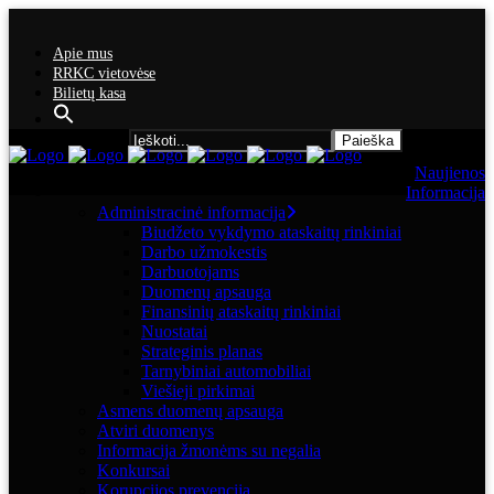
Apie mus
RRKC vietovėse
Bilietų kasa
Search for:
Naujienos
Informacija
Administracinė informacija
Biudžeto vykdymo ataskaitų rinkiniai
Darbo užmokestis
Darbuotojams
Duomenų apsauga
Finansinių ataskaitų rinkiniai
Nuostatai
Strateginis planas
Tarnybiniai automobiliai
Viešieji pirkimai
Asmens duomenų apsauga
Atviri duomenys
Informacija žmonėms su negalia
Konkursai
Korupcijos prevencija