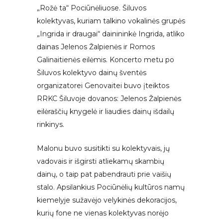
„Rožė ta“ Pociūnėliuose. Šiluvos
kolektyvas, kuriam talkino vokalinės grupės
„Ingrida ir draugai“ dainininkė Ingrida, atliko
dainas Jelenos Žalpienės ir Romos
Galinaitienės eilėmis. Koncerto metu po
Šiluvos kolektyvo dainų šventės
organizatorei Genovaitei buvo įteiktos
RRKC Šiluvoje dovanos: Jelenos Žalpienės
eilėraščių knygelė ir liaudies dainų išdailų
rinkinys.
Malonu buvo susitikti su kolektyvais, jų
vadovais ir išgirsti atliekamų skambių
dainų, o taip pat pabendrauti prie vaišių
stalo. Apsilankius Pociūnėlių kultūros namų
kiemelyje sužavėjo velykinės dekoracijos,
kurių fone ne vienas kolektyvas norėjo