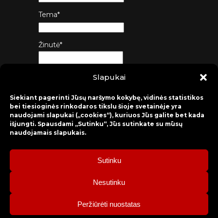
Tema*
Žinutė*
Slapukai
Siųsti
Siekiant pagerinti Jūsų naršymo kokybę, vidinės statistikos
bei tiesioginės rinkodaros tikslu šioje svetainėje yra
naudojami slapukai („cookies“), kuriuos Jūs galite bet kada
išjungti. Spausdami „Sutinku“, Jūs sutinkate su mūsų
naudojamais slapukais.
Sutinku
2026 © Raseinių rajono kultūros centras
Nesutinku
Bilietų rezervacija: mob. tel. +370 630 98 498, administracija: tel.
Peržiūrėti nuostatas
+370 428 52 579.