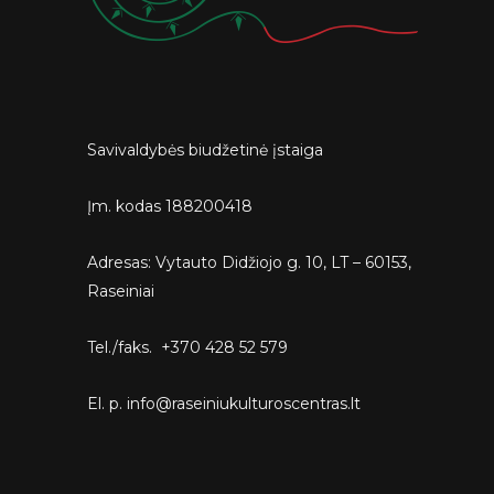
Savivaldybės biudžetinė įstaiga
Įm. kodas 188200418
Adresas: Vytauto Didžiojo g. 10, LT – 60153,
Raseiniai
Tel./faks. +370 428 52 579
El. p. info@raseiniukulturoscentras.lt