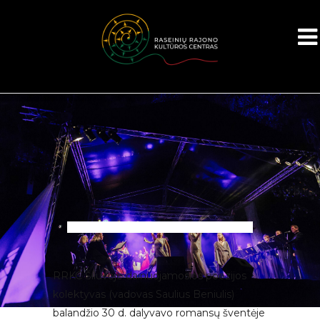
RRKC Šiluvoje dainuojamosios poezijos
kolektyvas (vadovas Saulius Beniulis)
balandžio 30 d. dalyvavo romansų šventėje