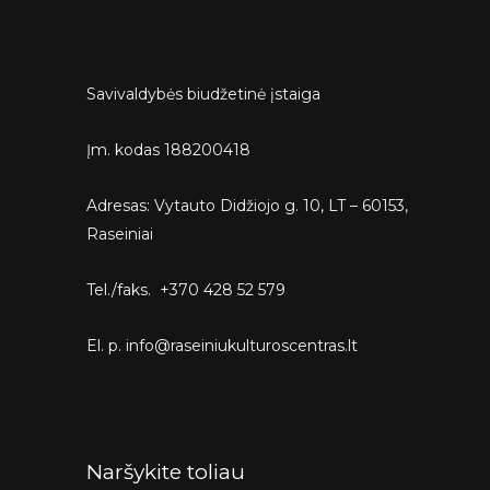
Savivaldybės biudžetinė įstaiga
Įm. kodas 188200418
Adresas: Vytauto Didžiojo g. 10, LT – 60153,
Raseiniai
Tel./faks. +370 428 52 579
El. p. info@raseiniukulturoscentras.lt
Naršykite toliau