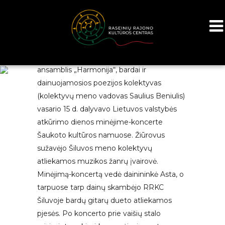
RRKC Šiluvoje kolektyvai: vokalinis
ansamblis „Harmonija“, bardai ir
dainuojamosios poezijos kolektyvas
(kolektyvų meno vadovas Saulius Beniulis)
vasario 15 d. dalyvavo Lietuvos valstybės
atkūrimo dienos minėjime-koncerte
Šaukoto kultūros namuose. Žiūrovus
sužavėjo Šiluvos meno kolektyvų
atliekamos muzikos žanrų įvairovė.
Minėjimą-koncertą vedė dainininkė Asta, o
tarpuose tarp dainų skambėjo RRKC
Šiluvoje bardų gitarų dueto atliekamos
pjesės. Po koncerto prie vaišių stalo