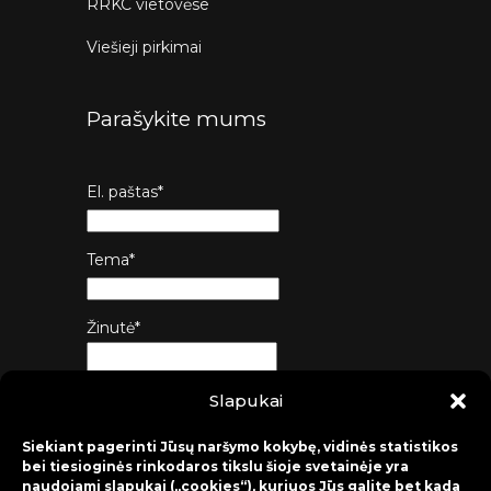
RRKC vietovėse
Viešieji pirkimai
Parašykite mums
El. paštas*
Tema*
Žinutė*
Slapukai
Siųsti
Siekiant pagerinti Jūsų naršymo kokybę, vidinės statistikos
bei tiesioginės rinkodaros tikslu šioje svetainėje yra
naudojami slapukai („cookies“), kuriuos Jūs galite bet kada