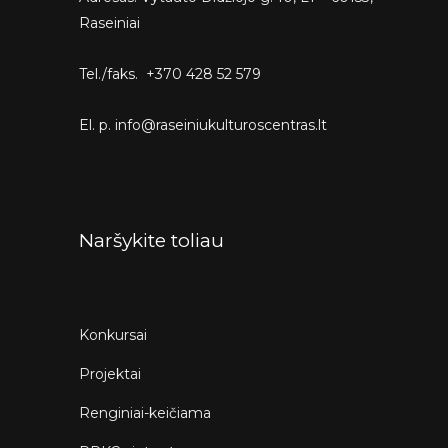
Raseiniai
Tel./faks. +370 428 52 579
El. p. info@raseiniukulturoscentras.lt
Naršykite toliau
Konkursai
Projektai
Renginiai-keičiama