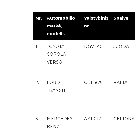
Nr.
Automobilio
Valstybinis
Spalva
markė,
nr.
modelis
1.
TOYOTA
DGV 140
JUODA
COROLA
VERSO
2.
FORD
GRL 829
BALTA
TRANSIT
3.
MERCEDES-
AZT 012
GELTONA
BENZ