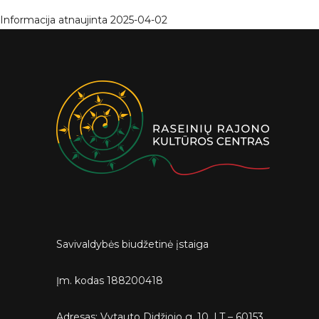
Informacija atnaujinta 2025-04-02
Savivaldybės biudžetinė įstaiga
Įm. kodas 188200418
Adresas: Vytauto Didžiojo g. 10, LT – 60153,