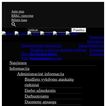
Apie mus
RRKC vietovėse
Bilietų kasa
Search for:
Naujienos
Informacija
Administracinė informacija
Meno kolektyvai
Biudžeto vykdymo ataskaitų rinkiniai
Renginiai
Mėnesio renginių planas
Darbo užmokestis
Kontaktai
Valdymo struktūros schema
Darbuotojams
Naujienos
Duomenų apsauga
Finansinių ataskaitų rinkiniai
Informacija
Nuostatai
Administracinė informacija
Strateginis planas
Biudžeto vykdymo ataskaitų
Tarnybiniai automobiliai
Viešieji pirkimai
rinkiniai
Asmens duomenų apsauga
Darbo užmokestis
Atviri duomenys
Darbuotojams
Informacija žmonėms su negalia
Konkursai
Duomenų apsauga
Korupcijos prevencija