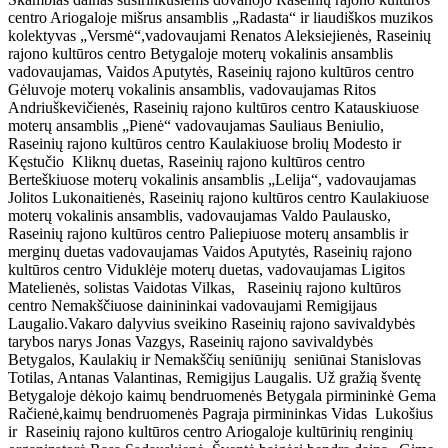
centro Ariogaloje mišrus ansamblis „Radasta“ ir liaudiškos muzikos
kolektyvas „Versmė“,vadovaujami Renatos Aleksiejienės, Raseinių
rajono kultūros centro Betygaloje moterų vokalinis ansamblis
vadovaujamas, Vaidos Aputytės, Raseinių rajono kultūros centro
Gėluvoje moterų vokalinis ansamblis, vadovaujamas Ritos
Andriuškevičienės, Raseinių rajono kultūros centro Katauskiuose
moterų ansamblis „Pienė“ vadovaujamas Sauliaus Beniulio,
Raseinių rajono kultūros centro Kaulakiuose brolių Modesto ir
Kęstučio Kliknų duetas, Raseinių rajono kultūros centro
Berteškiuose moterų vokalinis ansamblis „Lelija“, vadovaujamas
Jolitos Lukonaitienės, Raseinių rajono kultūros centro Kaulakiuose
moterų vokalinis ansamblis, vadovaujamas Valdo Paulausko,
Raseinių rajono kultūros centro Paliepiuose moterų ansamblis ir
merginų duetas vadovaujamas Vaidos Aputytės, Raseinių rajono
kultūros centro Viduklėje moterų duetas, vadovaujamas Ligitos
Matelienės, solistas Vaidotas Vilkas, Raseinių rajono kultūros
centro Nemakščiuose dainininkai vadovaujami Remigijaus
Laugalio.Vakaro dalyvius sveikino Raseinių rajono savivaldybės
tarybos narys Jonas Vazgys, Raseinių rajono savivaldybės
Betygalos, Kaulakių ir Nemakščių seniūnijų seniūnai Stanislovas
Totilas, Antanas Valantinas, Remigijus Laugalis. Už gražią šventę
Betygaloje dėkojo kaimų bendruomenės Betygala pirmininkė Gema
Račienė,kaimų bendruomenės Pagraja pirmininkas Vidas Lukošius
ir Raseinių rajono kultūros centro Ariogaloje kultūrinių renginių