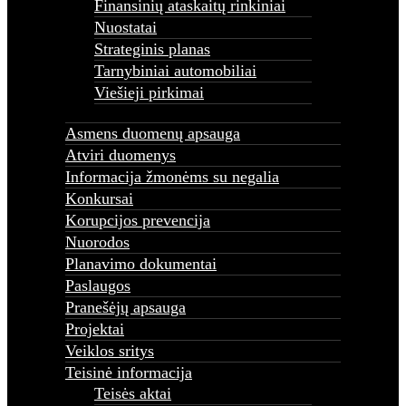
Finansinių ataskaitų rinkiniai
Nuorodos
Nuostatai
Planavimo dokumentai
Paslaugos
Strateginis planas
Pranešėjų apsauga
Tarnybiniai automobiliai
Projektai
Viešieji pirkimai
Veiklos sritys
Teisinė informacija
Teisės aktai
Asmens duomenų apsauga
Tyrimai ir analizės
Atviri duomenys
Teisinio reguliavimo stebėsena
Informacija žmonėms su negalia
0,6 proc. Parama
Konkursai
Korupcijos prevencija
Nuorodos
Planavimo dokumentai
Paslaugos
Pranešėjų apsauga
Projektai
Veiklos sritys
Teisinė informacija
Teisės aktai