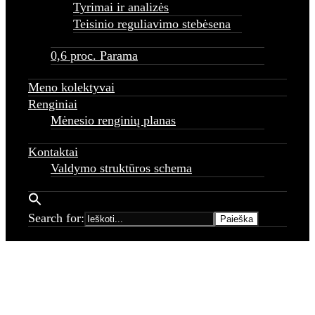
Tyrimai ir analizės
Teisinio reguliavimo stebėsena
0,6 proc. Parama
Meno kolektyvai
Renginiai
Mėnesio renginių planas
Kontaktai
Valdymo struktūros schema
Search for: