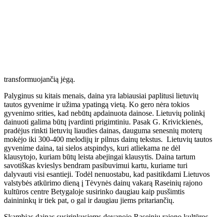
Ar galėtume prieštarauti Platonui, kad muzika yra grožis,
įsiskverbiantis į sielos gelmes ir darantis žmogų gražų? Ar galime
prieštarauti R. M. Rilkės teiginiui, kad muzikos uždavinys išlaisvinti
žmogų? Graikų filosofas ir vokiečių poetas sutartinai priskiria dainai
transformuojančią jėgą.
Palyginus su kitais menais, daina yra labiausiai paplitusi lietuvių
tautos gyvenime ir užima ypatingą vietą. Ko gero nėra tokios
gyvenimo srities, kad nebūtų apdainuota dainose. Lietuvių polinkį
dainuoti galima būtų įvardinti prigimtiniu. Pasak G. Krivickienės,
pradėjus rinkti lietuvių liaudies dainas, dauguma senesnių moterų
mokėjo iki 300-400 melodijų ir pilnus dainų tekstus. Lietuvių tautos
gyvenime daina, tai sielos atspindys, kuri atliekama ne dėl
klausytojo, kuriam būtų leista abejingai klausytis. Daina tartum
savotiškas kvieslys bendram pasibuvimui kartu, kuriame turi
dalyvauti visi esantieji. Todėl nenuostabu, kad pasitikdami Lietuvos
valstybės atkūrimo dieną į Tėvynės dainų vakarą Raseinių rajono
kultūros centre Betygaloje susirinko daugiau kaip pusšimtis
dainininkų ir tiek pat, o gal ir daugiau jiems pritariančių.
Skambias dainas susirinkusiems dovanojo Raseinių rajono kultūros