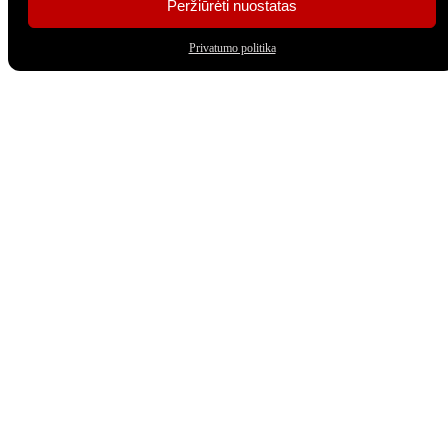
Peržiūrėti nuostatas
Privatumo politika
Savivaldybės biudžetinė įstaiga
Įm. kodas 188200418
Adresas: Vytauto Didžiojo g. 10, LT – 60153, Raseiniai
Tel./faks. +370 428 52 579
El. p. info@raseiniukulturoscentras.lt