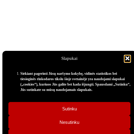
Slapukai
Siekiant pagerinti Jūsų naršymo kokybę, vidinės statistikos bei
tiesioginės rinkodaros tikslu šioje svetainėje yra naudojami slapukai
(„cookies“), kuriuos Jūs galite bet kada išjungti. Spausdami „Sutinku“,
Jūs sutinkate su mūsų naudojamais slapukais.
Sutinku
Nesutinku