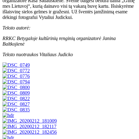
organizatorė Rasa Sadauskienė. Šventė baigėsi bendra daina „Gimę
mes Lietuvoj“, kurią dainavo visi tą vakarą buvę kartu. Išsiskyrėme
išlaisvinę sielos gelmes ir gražesni. Už šventės įamžinimą esame
dėkingi fotografui Vytaliui Judickui.
Teksto autorė:
RRKC Betygaloje kultūrinių renginių organizatorė Janina
Baltkojienė
Teksto nuotraukos Vitaliaus Judicko