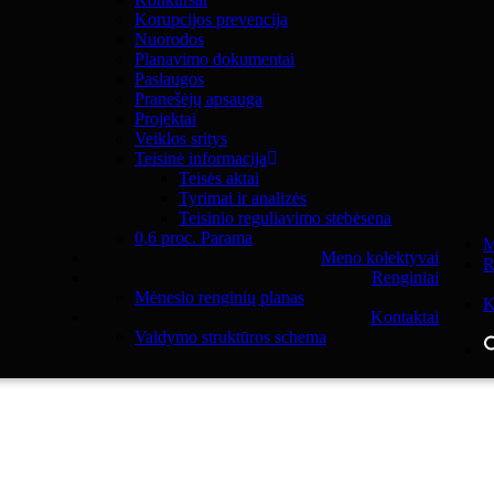
Korupcijos prevencija
Nuorodos
Planavimo dokumentai
Paslaugos
Pranešėjų apsauga
Projektai
Veiklos sritys
Teisinė informacija
Teisės aktai
Tyrimai ir analizės
Teisinio reguliavimo stebėsena
0,6 proc. Parama
M
Meno kolektyvai
R
Renginiai
Mėnesio renginių planas
K
Kontaktai
Valdymo struktūros schema