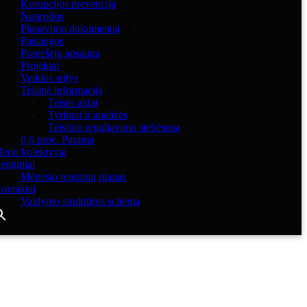
Korupcijos prevencija
Nuorodos
Planavimo dokumentai
Paslaugos
Pranešėjų apsauga
Projektai
Veiklos sritys
Teisinė informacija
Teisės aktai
Tyrimai ir analizės
Teisinio reguliavimo stebėsena
0,6 proc. Parama
eno kolektyvai
enginiai
Mėnesio renginių planas
ontaktai
Valdymo struktūros schema