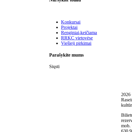
Konkursai
Projektai
Renginiai-keičiama
RRKC vietovėse
Viešieji pirkimai
Parašykite mums
Siųsti
2026
Rasei
kultūr
Biliet
rezerv
mob. 
630 9