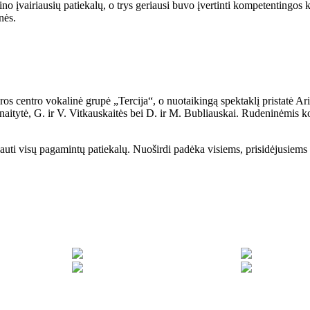
ino įvairiausių patiekalų, o trys geriausi buvo įvertinti kompetentingos
nės.
ros centro vokalinė grupė „Tercija“, o nuotaikingą spektaklį pristatė A
manaitytė, G. ir V. Vitkauskaitės bei D. ir M. Bubliauskai. Rudeninėmis
ragauti visų pagamintų patiekalų. Nuoširdi padėka visiems, prisidėjusiem