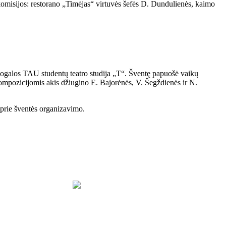
 komisijos: restorano „Timėjas“ virtuvės šefės D. Dundulienės, kaimo
riogalos TAU studentų teatro studija „T“. Šventę papuošė vaikų
 kompozicijomis akis džiugino E. Bajorėnės, V. Šegždienės ir N.
s prie šventės organizavimo.