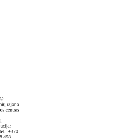
 ©
nių rajono
os centras
ų
acija:
tel. +370
8 498,