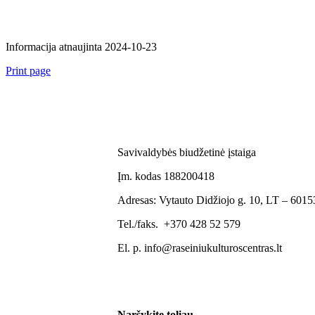
Informacija atnaujinta 2024-10-23
Print page
Savivaldybės biudžetinė įstaiga
Įm. kodas 188200418
Adresas: Vytauto Didžiojo g. 10, LT – 60153
Tel./faks. +370 428 52 579
El. p. info@raseiniukulturoscentras.lt
Naršykite toliau