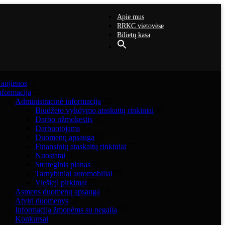
Apie mus
RRKC vietovėse
Bilietų kasa
aujienos
nformacija
Administracinė informacija
Biudžeto vykdymo ataskaitų rinkiniai
Darbo užmokestis
Darbuotojams
Duomenų apsauga
Finansinių ataskaitų rinkiniai
Nuostatai
Strateginis planas
Tarnybiniai automobiliai
Viešieji pirkimai
Asmens duomenų apsauga
Atviri duomenys
Informacija žmonėms su negalia
Konkursai