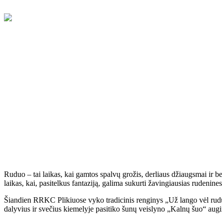
Ruduo – tai laikas, kai gamtos spalvų grožis, derliaus džiaugsmai ir b
laikas, kai, pasitelkus fantaziją, galima sukurti žavingiausias rudenin
Šiandien RRKC Plikiuose vyko tradicinis renginys „Už lango vėl rudu
dalyvius ir svečius kiemelyje pasitiko šunų veislyno „Kalnų šuo“ augin