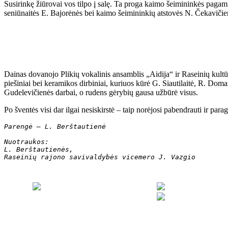
Susirinkę žiūrovai vos tilpo į salę. Ta proga kaimo šeimininkės pagam
seniūnaitės E. Bajorėnės bei kaimo šeimininkių atstovės N. Čekavičie
Dainas dovanojo Plikių vokalinis ansamblis „Aidija“ ir Raseinių kultū
piešiniai bei keramikos dirbiniai, kuriuos kūrė G. Siautilaitė, R. Do
Gudelevičienės darbai, o rudens gėrybių gausa užbūrė visus.
Po šventės visi dar ilgai nesiskirstė – taip norėjosi pabendrauti ir pa
Parengė – L. Berštautienė
Nuotraukos: 
L. 
Berštautienės,
Raseinių rajono 
savivaldybės vicemero 
J. Vazgio