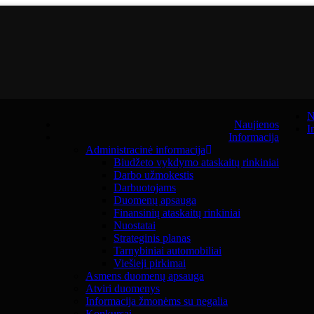
N
Naujienos
I
Informacija
Administracinė informacija
Biudžeto vykdymo ataskaitų rinkiniai
Darbo užmokestis
Darbuotojams
Duomenų apsauga
Finansinių ataskaitų rinkiniai
Nuostatai
Strateginis planas
Tarnybiniai automobiliai
Viešieji pirkimai
Asmens duomenų apsauga
Atviri duomenys
Informacija žmonėms su negalia
Konkursai