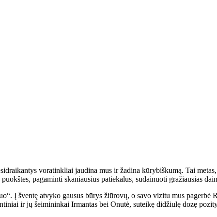
esidraikantys voratinkliai jaudina mus ir žadina kūrybiškumą. Tai metas, 
es puokštes, pagaminti skaniausius patiekalus, sudainuoti gražiausias dain
o“. Į šventę atvyko gausus būrys žiūrovų, o savo vizitu mus pagerbė 
tiniai ir jų šeimininkai Irmantas bei Onutė, suteikę didžiulę dozę pozit