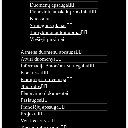
Duomenų apsauga
Finansinių ataskaitų rinkiniai
Nuostatai
Strateginis planas
Tarnybiniai automobiliai
Viešieji pirkimai
Asmens duomenų apsauga
Atviri duomenys
Informacija žmonėms su negalia
Konkursai
Korupcijos prevencija
Nuorodos
Planavimo dokumentai
Paslaugos
Pranešėjų apsauga
Projektai
Veiklos sritys
Teisinė informacija