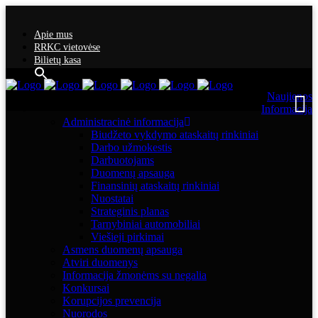
Apie mus
RRKC vietovėse
Bilietų kasa
Naujienos
Informacija
Administracinė informacija
Biudžeto vykdymo ataskaitų rinkiniai
Darbo užmokestis
Darbuotojams
Duomenų apsauga
Finansinių ataskaitų rinkiniai
Nuostatai
Strateginis planas
Tarnybiniai automobiliai
Viešieji pirkimai
Asmens duomenų apsauga
Atviri duomenys
Informacija žmonėms su negalia
Konkursai
Korupcijos prevencija
Nuorodos