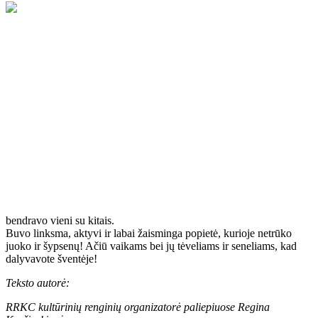
Šią saulėtą ir vėjuotą dieną RRKC Paliepiuose kiemelyje pasitikome
vasarą ir paminėjome Vaikų gynimo dieną! Susirinkę vaikai aktyviai
leido laiką: piešė ant plėvelės, „žvejojo“ dovanėles, žaidė šlapiąjį
smiginį, akmenukų kryžiukus ir nuliukus, suposi ant supynių bei
bendravo vieni su kitais.
Buvo linksma, aktyvi ir labai žaisminga popietė, kurioje netrūko
juoko ir šypsenų! Ačiū vaikams bei jų tėveliams ir seneliams, kad
dalyvavote šventėje!
Teksto autorė:
RRKC kultūrinių renginių organizatorė paliepiuose Regina