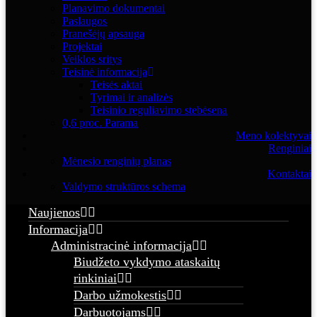
Planavimo dokumentai
Paslaugos
Pranešėjų apsauga
Projektai
Veiklos sritys
Teisinė informacija
Teisės aktai
Tyrimai ir analizės
Teisinio reguliavimo stebėsena
0,6 proc. Parama
Meno kolektyvai
Renginiai
Mėnesio renginių planas
Kontaktai
Valdymo struktūros schema
Naujienos
Informacija
Administracinė informacija
Biudžeto vykdymo ataskaitų
rinkiniai
Darbo užmokestis
Darbuotojams