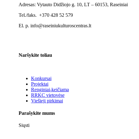
Adresas: Vytauto Didžiojo g. 10, LT – 60153, Raseiniai
Tel./faks. +370 428 52 579
El. p. info@raseiniukulturoscentras.lt
Naršykite toliau
Konkursai
Projektai
Renginiai-keičiama
RRKC vietovėse
Viešieji pirkimai
Parašykite mums
Siųsti