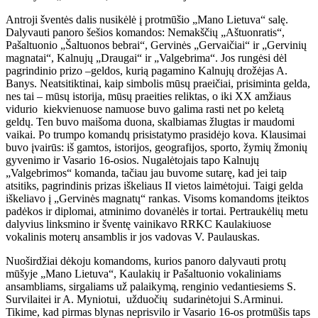
Antroji šventės dalis nusikėlė į protmūšio „Mano Lietuva“ salę.
Dalyvauti panoro šešios komandos: Nemakščių „Aštuonratis“,
Pašaltuonio „Šaltuonos bebrai“, Gervinės „Gervaičiai“ ir „Gervinių
magnatai“, Kalnujų „Draugai“ ir „Valgebrima“. Jos rungėsi dėl
pagrindinio prizo –geldos, kurią pagamino Kalnujų drožėjas A.
Banys. Neatsitiktinai, kaip simbolis mūsų praeičiai, prisiminta gelda,
nes tai – mūsų istorija, mūsų praeities reliktas, o iki XX amžiaus
vidurio kiekvienuose namuose buvo galima rasti net po keletą
geldų. Ten buvo maišoma duona, skalbiamas žlugtas ir maudomi
vaikai. Po trumpo komandų prisistatymo prasidėjo kova. Klausimai
buvo įvairūs: iš gamtos, istorijos, geografijos, sporto, žymių žmonių
gyvenimo ir Vasario 16-osios. Nugalėtojais tapo Kalnujų
„Valgebrimos“ komanda, tačiau jau buvome sutarę, kad jei taip
atsitiks, pagrindinis prizas iškeliaus II vietos laimėtojui. Taigi gelda
iškeliavo į „Gervinės magnatų“ rankas. Visoms komandoms įteiktos
padėkos ir diplomai, atminimo dovanėlės ir tortai. Pertraukėlių metu
dalyvius linksmino ir šventę vainikavo RRKC Kaulakiuose
vokalinis moterų ansamblis ir jos vadovas V. Paulauskas.
Nuoširdžiai dėkoju komandoms, kurios panoro dalyvauti protų
mūšyje „Mano Lietuva“, Kaulakių ir Pašaltuonio vokaliniams
ansambliams, sirgaliams už palaikymą, renginio vedantiesiems S.
Survilaitei ir A. Myniotui, užduočių sudarinėtojui S.Arminui.
Tikime, kad pirmas blynas neprisvilo ir Vasario 16-os protmūšis taps