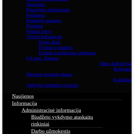
Nuorodos
Planavimo dokumentai
Paslaugos
Pranešėjų apsauga
Projektai
Veiklos sritys
Teisinė informacija
Teisės aktai
Tyrimai ir analizės
Teisinio reguliavimo stebėsena
0,6 proc. Parama
Meno kolektyvai
Renginiai
Mėnesio renginių planas
Kontaktai
Valdymo struktūros schema
Naujienos
Informacija
Administracinė informacija
Biudžeto vykdymo ataskaitų
rinkiniai
Darbo užmokestis