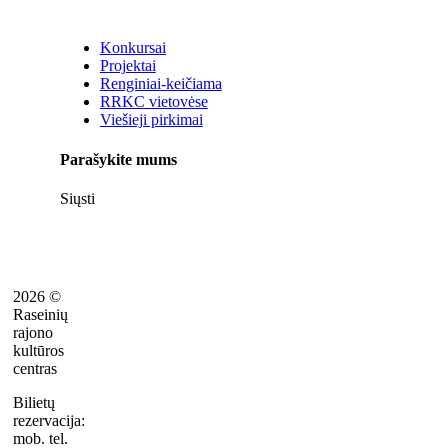
Konkursai
Projektai
Renginiai-keičiama
RRKC vietovėse
Viešieji pirkimai
Parašykite mums
Siųsti
2026 ©
Raseinių
rajono
kultūros
centras
Bilietų
rezervacija:
mob. tel.