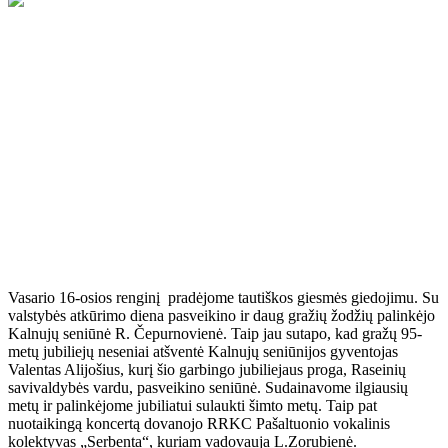
Ši diena kiekvienam lietuviui – svarbi ir įsimintina šventė. Lietuvą
mes nuolat kuriame savo gražiais darbais, poelgiais, didžiuojamės
savo žmonėmis.
Vasario 16-osios renginį pradėjome tautiškos giesmės giedojimu. Su
valstybės atkūrimo diena pasveikino ir daug gražių žodžių palinkėjo
Kalnujų seniūnė R. Čepurnovienė. Taip jau sutapo, kad gražų 95-
metų jubiliejų neseniai atšventė Kalnujų seniūnijos gyventojas
Valentas Alijošius, kurį šio garbingo jubiliejaus proga, Raseinių
savivaldybės vardu, pasveikino seniūnė. Sudainavome ilgiausių
metų ir palinkėjome jubiliatui sulaukti šimto metų. Taip pat
nuotaikingą koncertą dovanojo RRKC Pašaltuonio vokalinis
kolektyvas „Serbenta“, kuriam vadovauja L.Zorubienė.