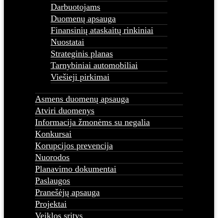
Darbuotojams
Duomenų apsauga
Finansinių ataskaitų rinkiniai
Nuostatai
Strateginis planas
Tarnybiniai automobiliai
Viešieji pirkimai
Asmens duomenų apsauga
Atviri duomenys
Informacija žmonėms su negalia
Konkursai
Korupcijos prevencija
Nuorodos
Planavimo dokumentai
Paslaugos
Pranešėjų apsauga
Projektai
Veiklos sritys