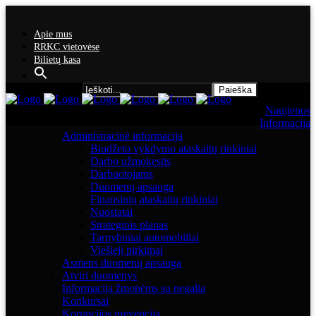
Apie mus
RRKC vietovėse
Bilietų kasa
Search for:
Naujienos
Informacija
Administracinė informacija
Biudžeto vykdymo ataskaitų rinkiniai
Darbo užmokestis
Darbuotojams
Duomenų apsauga
Finansinių ataskaitų rinkiniai
Nuostatai
Strateginis planas
Tarnybiniai automobiliai
Viešieji pirkimai
Asmens duomenų apsauga
Atviri duomenys
Informacija žmonėms su negalia
Konkursai
Korupcijos prevencija