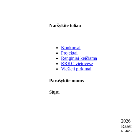
Naršykite toliau
Konkursai
Projektai
Renginiai-keičiama
RRKC vietovėse
Viešieji pirkimai
Parašykite mums
Siųsti
2026
Rasei
kultūr