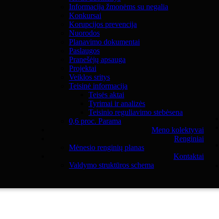
Informacija žmonėms su negalia
Konkursai
Korupcijos prevencija
Nuorodos
Planavimo dokumentai
Paslaugos
Pranešėjų apsauga
Projektai
Veiklos sritys
Teisinė informacija
Teisės aktai
Tyrimai ir analizės
Teisinio reguliavimo stebėsena
0,6 proc. Parama
Meno kolektyvai
Renginiai
Mėnesio renginių planas
Kontaktai
Valdymo struktūros schema