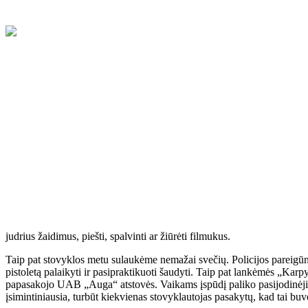
Kaip turiningai užimti savo atžalas vasaros atostogų metu, tėvams gali
Stovykla tęsėsi net dvi savaitės, o kiekviena diena buvo vis kitokia i
taisyklių kūrimo ir smagių žaidimų. Kiekvieną dieną turėdavome bendras 
judrius žaidimus, piešti, spalvinti ar žiūrėti filmukus.
Taip pat stovyklos metu sulaukėme nemažai svečių. Policijos pareigūnas 
pistoletą palaikyti ir pasipraktikuoti šaudyti. Taip pat lankėmės „Karp
papasakojo UAB „Auga“ atstovės. Vaikams įspūdį paliko pasijodinėjima
įsimintiniausia, turbūt kiekvienas stovyklautojas pasakytų, kad tai b