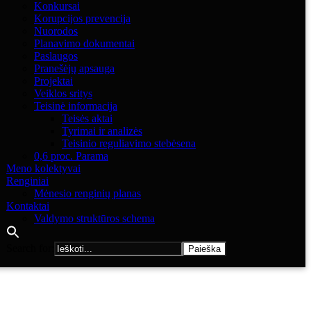
Konkursai
Korupcijos prevencija
Nuorodos
Planavimo dokumentai
Paslaugos
Pranešėjų apsauga
Projektai
Veiklos sritys
Teisinė informacija
Teisės aktai
Tyrimai ir analizės
Teisinio reguliavimo stebėsena
0,6 proc. Parama
Meno kolektyvai
Renginiai
Mėnesio renginių planas
Kontaktai
Valdymo struktūros schema
Search for: