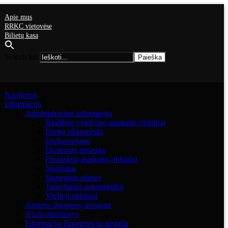
Apie mus
RRKC vietovėse
Bilietų kasa
Search for:
Naujienos
Informacija
Administracinė informacija
Biudžeto vykdymo ataskaitų rinkiniai
Darbo užmokestis
Darbuotojams
Duomenų apsauga
Finansinių ataskaitų rinkiniai
Nuostatai
Strateginis planas
Tarnybiniai automobiliai
Viešieji pirkimai
Asmens duomenų apsauga
Atviri duomenys
Informacija žmonėms su negalia