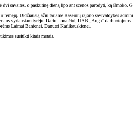
dvi savaites, o paskutinę dieną lipo ant scenos parodyti, ką išmoko. Gali
ir rėmėjų. Didžiausią ačiū tariame Raseinių rajono savivaldybės administ
kyriaus vyriausiam tyrėjui Dariui Jonaičiui, UAB „Auga“ darbuotojoms.
norėms Laimai Banienei, Danutei Karlikauskienei.
ikimės susitikti kitais metais.