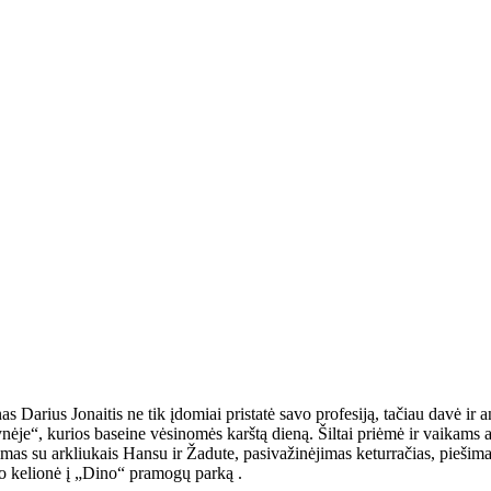
 būti tikras galvos skausmas. Tačiau tam puiki išeitis yra vasaros vaik
r kupina naujų įspūdžių. Viskas prasidėjo nuo nekantrių, tuo pačiu ir ned
veiklas, tačiau taip pat visad būdavo skiriamas ir laisvas laikas, kurio m
Darius Jonaitis ne tik įdomiai pristatė savo profesiją, tačiau davė ir a
ynėje“, kurios baseine vėsinomės karštą dieną. Šiltai priėmė ir vaikams 
s su arkliukais Hansu ir Žadute, pasivažinėjimas keturračias, piešima
uvo kelionė į „Dino“ pramogų parką .