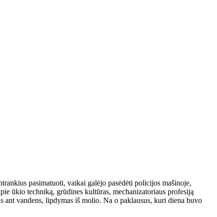
ų stovyklos. Viena tokių buvo surengta Kalnujuose.
rąsių vaikų žvilgsnių, susipažinimo, stovyklos plakatų piešimo,
etu stovyklautojai galėdavo rintis, ką nori veikti: žaisti stalo ar
ntrankius pasimatuoti, vaikai galėjo pasėdėti policijos mašinoje,
apie ūkio techniką, grūdines kultūras, mechanizatoriaus profesiją
s ant vandens, lipdymas iš molio. Na o paklausus, kuri diena buvo