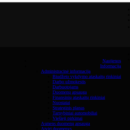
Naujienos
Informacija
Administracinė informacija
Biudžeto vykdymo ataskaitų rinkiniai
Darbo užmokestis
Darbuotojams
Duomenų apsauga
Finansinių ataskaitų rinkiniai
Nuostatai
Strateginis planas
Tarnybiniai automobiliai
Viešieji pirkimai
Asmens duomenų apsauga
Atviri duomenys