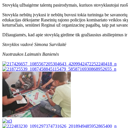
Stovyklą užbaigėme talentų pasirodymais, kuriuos stovyklautojai ruošė 
Stovykla nebūtų įvykusi ir nebūtų buvusi tokia turininga be savanorių 
edukacijas dėkojame Raseinių rajono policijos komisariato veiklos s
keturračiais, seniūnei Reginai už organizacinę pagalbą, taip pat sava
Džiaugiamės, kad apie stovyklą girdime tik gražiausius atsiliepimus ir t
Stovyklos vadovė Simona Survilaitė
Nuotraukos Laimutės Banienės