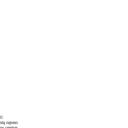
 ©
nių rajono
os centras