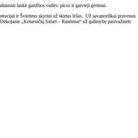
ausiai laukė gardžios vaišės: picos ir gaivieji gėrimai.
racijai ir Švietimo skyriui už skirtas lėšas. Už savanoriškai pravestas
 Dėkojame „Keturračių Safari – Raseiniai“ už galimybę pasivažinėti