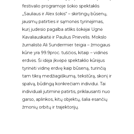
festivalio programoje šokio spektaklis
„Sauliaus ir Alex šokis“ – skirtingų būsenų,
jausmų patirties ir sąmonės tyrinėjimas,
kurį judesio pagalba atliks šokėjai Ugnė
Kavaliauskaitė ir Paulius Prievelis. Mokslo
žurnalistė Ali Sundermier teigia – žmogaus
kūne yra 99.9proc. tuščios, kitaip – vidinės
erdvės. Ši idėja įkvėpė spektaklio kūrėjus
tyrinėti vidinę erdvę kaip būseną, turinčią
tam tikrą medžiagiškumą, tekstūrą, skonį ir
spalvą, būdingą konkrečiam individui. Tai
individuali jutiminė patirtis, priklausanti nuo
garso, aplinkos, kitų objektų, šalia esančių
žmonių orbitų ir trajektorijų.