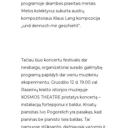
programoje skambės praeitais metais
Melos kolektyvui sukurta austrų
kompozitoriaus Klaus Lang kompozicija
„und dennoch mir geschieht“.
Tačiau šiuo koncertu festivalis dar
nesibaigs, organizatoriai surado galimybę
programą papildyti dar vienu muzikiniu
eksperimentu. Gruodžio 12 d. 19.00 val.
Raseinių krašto istorijos muziejuje
KOSMOS THEATRE pristatys koncertą –
instaliaciją fortepijonui ir baldui. Kroatų
pianistas Ivo Pogorelich yra pasakęs, kad
pianinas be pianisto tėra baldas. Tai
namuose stūksantis, dažniausiai vazomis ir