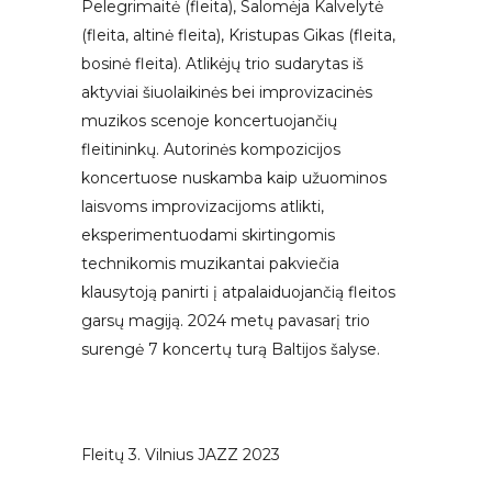
Pelegrimaitė (fleita), Salomėja Kalvelytė
(fleita, altinė fleita), Kristupas Gikas (fleita,
bosinė fleita). Atlikėjų trio sudarytas iš
aktyviai šiuolaikinės bei improvizacinės
muzikos scenoje koncertuojančių
fleitininkų. Autorinės kompozicijos
koncertuose nuskamba kaip užuominos
laisvoms improvizacijoms atlikti,
eksperimentuodami skirtingomis
technikomis muzikantai pakviečia
klausytoją panirti į atpalaiduojančią fleitos
garsų magiją. 2024 metų pavasarį trio
surengė 7 koncertų turą Baltijos šalyse.
Fleitų 3. Vilnius JAZZ 2023