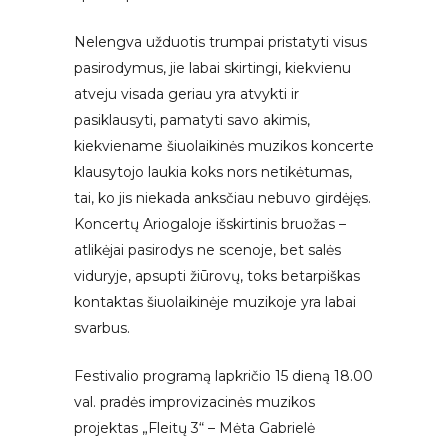
Nelengva užduotis trumpai pristatyti visus
pasirodymus, jie labai skirtingi, kiekvienu
atveju visada geriau yra atvykti ir
pasiklausyti, pamatyti savo akimis,
kiekviename šiuolaikinės muzikos koncerte
klausytojo laukia koks nors netikėtumas,
tai, ko jis niekada anksčiau nebuvo girdėjęs.
Koncertų Ariogaloje išskirtinis bruožas –
atlikėjai pasirodys ne scenoje, bet salės
viduryje, apsupti žiūrovų, toks betarpiškas
kontaktas šiuolaikinėje muzikoje yra labai
svarbus.
Festivalio programą lapkričio 15 dieną 18.00
val. pradės improvizacinės muzikos
projektas „Fleitų 3“ – Mėta Gabrielė