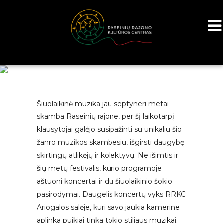
Šiuolaikinė muzika jau septyneri metai
skamba Raseinių rajone, per šį laikotarpį
klausytojai galėjo susipažinti su unikaliu šio
žanro muzikos skambesiu, išgirsti daugybę
skirtingų atlikėjų ir kolektyvų. Ne išimtis ir
šių metų festivalis, kurio programoje
aštuoni koncertai ir du šiuolaikinio šokio
pasirodymai. Daugelis koncertų vyks RRKC
Ariogalos salėje, kuri savo jaukia kamerine
aplinka puikiai tinka tokio stiliaus muzikai.