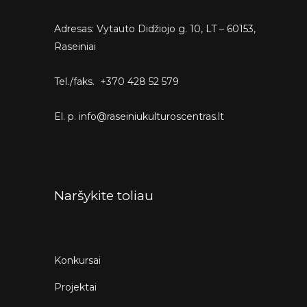
Adresas: Vytauto Didžiojo g. 10, LT – 60153,
Raseiniai
Tel./faks. +370 428 52 579
El. p. info@raseiniukulturoscentras.lt
Naršykite toliau
Konkursai
Projektai