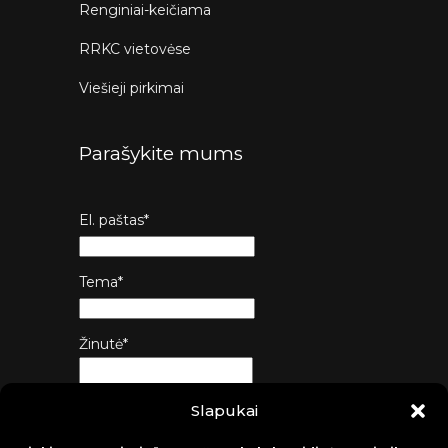
Renginiai-keičiama
RRKC vietovėse
Viešieji pirkimai
Parašykite mums
El. paštas*
Tema*
Žinutė*
Slapukai
Siųsti