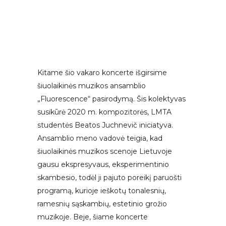
Kitame šio vakaro koncerte išgirsime
šiuolaikinės muzikos ansamblio
„Fluorescence“ pasirodymą. Šis kolektyvas
susikūrė 2020 m. kompozitorės, LMTA
studentės Beatos Juchnevič iniciatyva.
Ansamblio meno vadovė teigia, kad
šiuolaikinės muzikos scenoje Lietuvoje
gausu ekspresyvaus, eksperimentinio
skambesio, todėl ji pajuto poreikį paruošti
programą, kurioje ieškotų tonalesnių,
ramesnių sąskambių, estetinio grožio
muzikoje. Beje, šiame koncerte