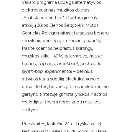
Vakaro programa užbaigs alternatyvios
elektroakustinės muzikos duetas
„Ambulance on Fire“. Duetas gimė iš
atlikėjų Jūros Elenos Šedytės ir Mėtos
Gabrielės Pelegrimaitės atsiradusių bendrų
muzikinių pomėgių ir emocinių patirčių.
Pasitelkdamos neįprastus skirtingų
muzikos stilių –
IDM, alternative, house,
techno, trip-hop, breakbeat, post-rock,
synth-pop, experimental
– derinius,
atlikėjos kuria subtilią eklektiką, kurioje
balso, fleitos, bosinės gitaros ir elektroninio
garsyno sintezėje gimsta lyriškos ir aštrios
melodijos, išnyra improvizuoti muzikos
motyvai.
Po savaitės, lapkričio 24 d. į ryškiaspalvį
festivalio raštą įsilies dar du įdomūs ir labai