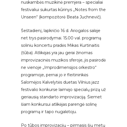
nuskambės muzikinė premjera – specialiai
festivaliui sukurtas kūrinys „Notes from the
Unseen“ (kompozitorė Beata Juchnevič).
Šeštadienį, lapkričio 16 d. Ariogalos salėje
net trys pasirodymai. 15.00 val. programą
soliniu koncertu pradės Mikas Kurtinaitis
(tūba). Atlikėjas yra jau gerai žinomas
improvizacinės muzikos sferoje, jis pasirodė
ne vienoje „Improdimensijos orkestro“
programoje, pernai jo ir fleitininkės
Salomėjos Kalvelytės duetas Vilnius jazz
festivalio konkurse laimėjo specialų prizą už
geriausią standarto improvizaciją. Šiemet
šiam konkursui atlikėjas parengė solinę
programą ir tapo nugalėtoju.
Po tūbos improvizacijų – pirmasis šių metų