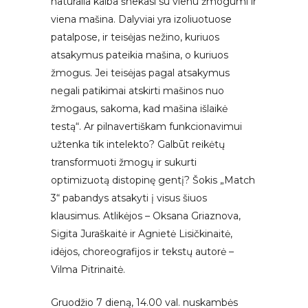
natūralia kalba šnekasi su vienu žmogumi ir
viena mašina. Dalyviai yra izoliuotuose
patalpose, ir teisėjas nežino, kuriuos
atsakymus pateikia mašina, o kuriuos
žmogus. Jei teisėjas pagal atsakymus
negali patikimai atskirti mašinos nuo
žmogaus, sakoma, kad mašina išlaikė
testą“. Ar pilnavertiškam funkcionavimui
užtenka tik intelekto? Galbūt reikėtų
transformuoti žmogų ir sukurti
optimizuotą distopinę gentį? Šokis „Match
3“ pabandys atsakyti į visus šiuos
klausimus. Atlikėjos – Oksana Griaznova,
Sigita Juraškaitė ir Agnietė Lisičkinaitė,
idėjos, choreografijos ir tekstų autorė –
Vilma Pitrinaitė.
Gruodžio 7 dieną, 14.00 val. nuskambės