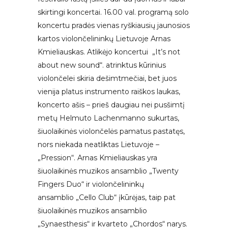
skirtingi koncertai. 16.00 val. programą solo
koncertu pradės vienas ryškiausių jaunosios
kartos violončelininkų Lietuvoje Arnas
Kmieliauskas. Atlikėjo koncertui „It’s not
about new sound“. atrinktus kūrinius
violončelei skiria dešimtmečiai, bet juos
vienija platus instrumento raiškos laukas,
koncerto ašis – prieš daugiau nei pusšimtį
metų Helmuto Lachenmanno sukurtas,
šiuolaikinės violončelės pamatus pastatęs,
nors niekada neatliktas Lietuvoje –
„Pression“. Arnas Kmieliauskas yra
šiuolaikinės muzikos ansamblio „Twenty
Fingers Duo“ ir violončelininkų
ansamblio „Cello Club“ įkūrėjas, taip pat
šiuolaikinės muzikos ansamblio
„Synaesthesis“ ir kvarteto „Chordos“ narys.