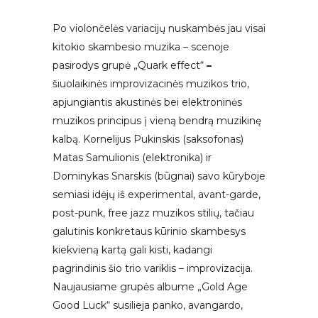
Po violončelės variacijų nuskambės jau visai
kitokio skambesio muzika – scenoje
pasirodys grupė „Quark effect“
–
šiuolaikinės improvizacinės muzikos trio,
apjungiantis akustinės bei elektroninės
muzikos principus į vieną bendrą muzikinę
kalbą. Kornelijus Pukinskis (saksofonas)
Matas Samulionis (elektronika) ir
Dominykas Snarskis (būgnai) savo kūryboje
semiasi idėjų iš experimental, avant-garde,
post-punk, free jazz muzikos stilių, tačiau
galutinis konkretaus kūrinio skambesys
kiekvieną kartą gali kisti, kadangi
pagrindinis šio trio variklis – improvizacija.
Naujausiame grupės albume „Gold Age
Good Luck“ susilieja panko, avangardo,