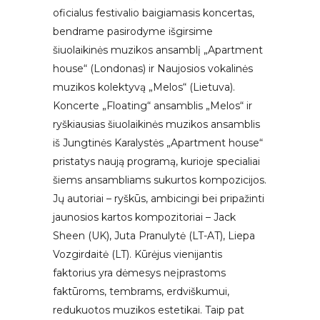
oficialus festivalio baigiamasis koncertas,
bendrame pasirodyme išgirsime
šiuolaikinės muzikos ansamblį „Apartment
house“ (Londonas) ir Naujosios vokalinės
muzikos kolektyvą „Melos“ (Lietuva).
Koncerte „Floating“ ansamblis „Melos“ ir
ryškiausias šiuolaikinės muzikos ansamblis
iš Jungtinės Karalystės „Apartment house“
pristatys naują programą, kurioje specialiai
šiems ansambliams sukurtos kompozicijos.
Jų autoriai – ryškūs, ambicingi bei pripažinti
jaunosios kartos kompozitoriai – Jack
Sheen (UK), Juta Pranulytė (LT-AT), Liepa
Vozgirdaitė (LT). Kūrėjus vienijantis
faktorius yra dėmesys neįprastoms
faktūroms, tembrams, erdviškumui,
redukuotos muzikos estetikai. Taip pat