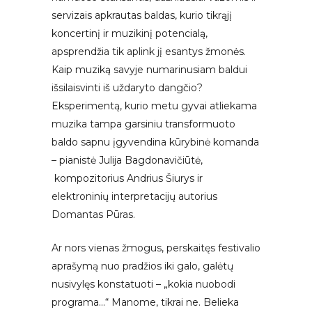
servizais apkrautas baldas, kurio tikrąjį
koncertinį ir muzikinį potencialą,
apsprendžia tik aplink jį esantys žmonės.
Kaip muziką savyje numarinusiam baldui
išsilaisvinti iš uždaryto dangčio?
Eksperimentą, kurio metu gyvai atliekama
muzika tampa garsiniu transformuoto
baldo sapnu įgyvendina kūrybinė komanda
– pianistė Julija Bagdonavičiūtė,
kompozitorius Andrius Šiurys ir
elektroninių interpretacijų autorius
Domantas Pūras.
Ar nors vienas žmogus, perskaitęs festivalio
aprašymą nuo pradžios iki galo, galėtų
nusivylęs konstatuoti – „kokia nuobodi
programa…“ Manome, tikrai ne. Belieka