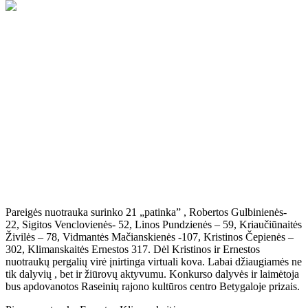
Raseinių rajono kultūros centras Betygaloje balandžio 2-15 d.
feisbuko puslapio sekėjus kvietė dalyvauti virtualioje parodoje –
konkurse „Vaikučiai ir Velykos“.
Konkurse dalyvavo aštuonios
dalyvės. Pasibaigus balsavimui paaiškėjo nugalėtojai. Viktorijos
Pareigės nuotrauka surinko 21 „patinka” , Robertos Gulbinienės-
22, Sigitos Venclovienės- 52, Linos Pundzienės – 59, Kriaučiūnaitės
Živilės – 78, Vidmantės Mačianskienės -107, Kristinos Čepienės –
302, Klimanskaitės Ernestos 317. Dėl Kristinos ir Ernestos
nuotraukų pergalių virė įnirtinga virtuali kova. Labai džiaugiamės ne
tik dalyvių , bet ir žiūrovų aktyvumu. Konkurso dalyvės ir laimėtoja
bus apdovanotos Raseinių rajono kultūros centro Betygaloje prizais.