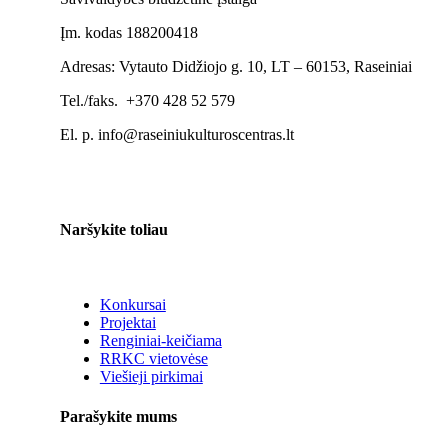
Įm. kodas 188200418
Adresas: Vytauto Didžiojo g. 10, LT – 60153, Raseiniai
Tel./faks. +370 428 52 579
El. p. info@raseiniukulturoscentras.lt
Naršykite toliau
Konkursai
Projektai
Renginiai-keičiama
RRKC vietovėse
Viešieji pirkimai
Parašykite mums