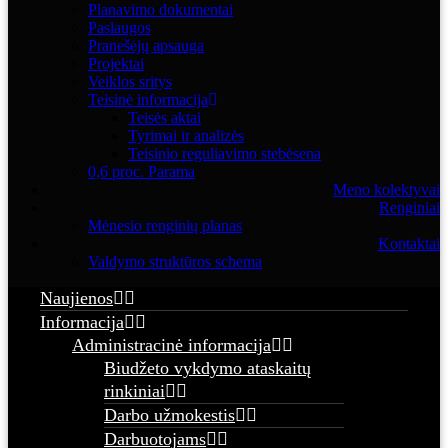
Planavimo dokumentai
Paslaugos
Pranešėjų apsauga
Projektai
Veiklos sritys
Teisinė informacija
Teisės aktai
Tyrimai ir analizės
Teisinio reguliavimo stebėsena
0,6 proc. Parama
Meno kolektyvai
Renginiai
Mėnesio renginių planas
Kontaktai
Valdymo struktūros schema
Naujienos
Informacija
Administracinė informacija
Biudžeto vykdymo ataskaitų
rinkiniai
Darbo užmokestis
Darbuotojams