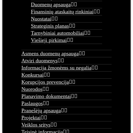
Duomenų apsauga
Finansinių ataskaitų rinkiniai
Nuostatai
Strateginis planas
Tarnybiniai automobiliai
Viešieji pirkimai
Asmens duomenų apsauga
Atviri duomenys
Informacija žmonėms su negalia
Konkursai
Korupcijos prevencija
Nuorodos
Planavimo dokumentai
Paslaugos
Pranešėjų apsauga
Projektai
Veiklos sritys
Teisinė informacija