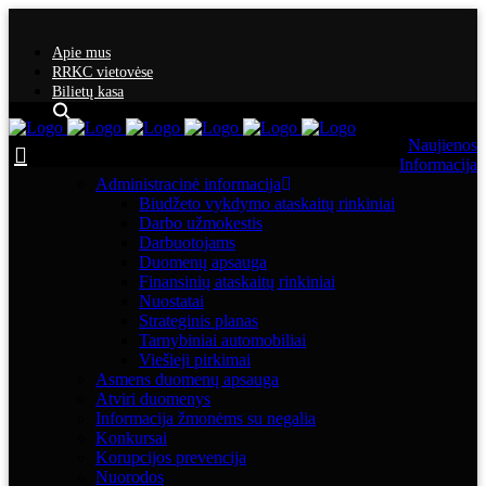
Apie mus
RRKC vietovėse
Bilietų kasa
Naujienos
Informacija
Administracinė informacija
Biudžeto vykdymo ataskaitų rinkiniai
Darbo užmokestis
Darbuotojams
Duomenų apsauga
Finansinių ataskaitų rinkiniai
Nuostatai
Strateginis planas
Tarnybiniai automobiliai
Viešieji pirkimai
Asmens duomenų apsauga
Atviri duomenys
Informacija žmonėms su negalia
Konkursai
Korupcijos prevencija
Nuorodos