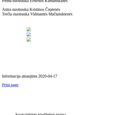
Pirma nuotrauka Ernestos Klimanskaitės
Antra nuotrauka Kristinos Čepienės
Trečia nuotrauka Vidmantės Mačianskienės
Informacija atnaujinta 2020-04-17
Print page
Savivaldybės biudžetinė įstaiga