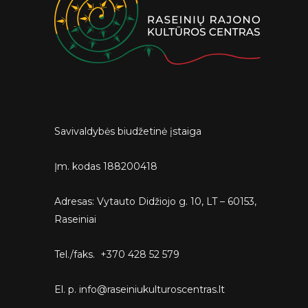
Savivaldybės biudžetinė įstaiga
Įm. kodas 188200418
Adresas: Vytauto Didžiojo g. 10, LT – 60153,
Raseiniai
Tel./faks. +370 428 52 579
El. p. info@raseiniukulturoscentras.lt