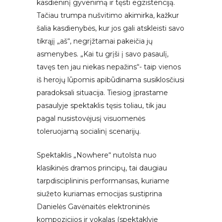
kasdieninį gyvenimą ir tęsti egzistenciją.
Tačiau trumpa nušvitimo akimirka, kažkur
šalia kasdienybės, kur jos gali atskleisti savo
tikrąjį „aš“, negrįžtamai pakeičia jų
asmenybes. „Kai tu grįši į savo pasaulį,
tavęs ten jau niekas nepažins“- taip vienos
iš herojų lūpomis apibūdinama susiklosčiusi
paradoksali situacija. Tiesiog įprastame
pasaulyje spektaklis tęsis toliau, tik jau
pagal nusistovėjusį visuomenės
toleruojamą socialinį scenarijų.
Spektaklis „Nowhere“ nutolsta nuo
klasikinės dramos principų, tai daugiau
tarpdisciplininis performansas, kuriame
siužeto kuriamas emocijas sustiprina
Danielės Gavėnaitės elektroninės
kompozicijos ir vokalas (spektaklyje