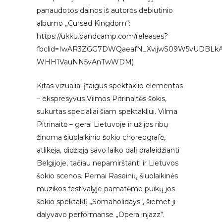
panaudotos dainos iš autorės debiutinio
albumo „Cursed Kingdom“:
https://ukku.bandcamp.com/releases?
fbclid=IwAR3ZGG7DWQaeafN_XvijwS09W5vUDBLk
WHH1VauNN5vAnTwWDM)
Kitas vizualiai įtaigus spektaklio elementas
– ekspresyvus Vilmos Pitrinaitės šokis,
sukurtas specialiai šiam spektakliui. Vilma
Pitrinaitė – gerai Lietuvoje ir už jos ribų
žinoma šiuolaikinio šokio choreografė,
atlikėja, didžiąją savo laiko dalį praleidžianti
Belgijoje, tačiau nepamirštanti ir Lietuvos
šokio scenos. Pernai Raseinių šiuolaikinės
muzikos festivalyje pamatėme puikų jos
šokio spektaklį „Somaholidays“, šiemet ji
dalyvavo performanse „Opera injazz“.