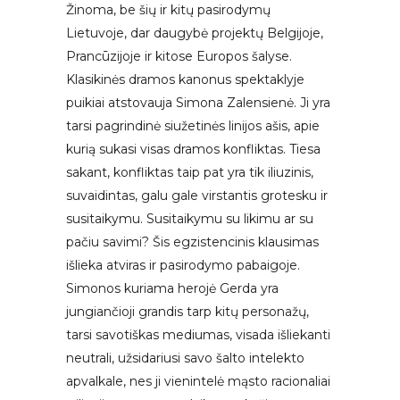
Žinoma, be šių ir kitų pasirodymų
Lietuvoje, dar daugybė projektų Belgijoje,
Prancūzijoje ir kitose Europos šalyse.
Klasikinės dramos kanonus spektaklyje
puikiai atstovauja Simona Zalensienė. Ji yra
tarsi pagrindinė siužetinės linijos ašis, apie
kurią sukasi visas dramos konfliktas. Tiesa
sakant, konfliktas taip pat yra tik iliuzinis,
suvaidintas, galu gale virstantis grotesku ir
susitaikymu. Susitaikymu su likimu ar su
pačiu savimi? Šis egzistencinis klausimas
išlieka atviras ir pasirodymo pabaigoje.
Simonos kuriama herojė Gerda yra
jungiančioji grandis tarp kitų personažų,
tarsi savotiškas mediumas, visada išliekanti
neutrali, užsidariusi savo šalto intelekto
apvalkale, nes ji vienintelė mąsto racionaliai