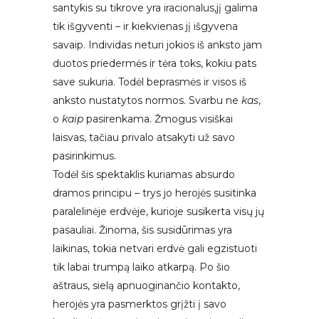
santykis su tikrove yra iracionalus,jį galima
tik išgyventi – ir kiekvienas jį išgyvena
savaip. Individas neturi jokios iš anksto jam
duotos priedermės ir tėra toks, kokiu pats
save sukuria. Todėl beprasmės ir visos iš
anksto nustatytos normos. Svarbu ne
kas
,
o
kaip
pasirenkama. Žmogus visiškai
laisvas, tačiau privalo atsakyti už savo
pasirinkimus.
Todėl šis spektaklis kuriamas absurdo
dramos principu – trys jo herojės susitinka
paralelinėje erdvėje, kurioje susikerta visų jų
pasauliai. Žinoma, šis susidūrimas yra
laikinas, tokia netvari erdvė gali egzistuoti
tik labai trumpą laiko atkarpą. Po šio
aštraus, sielą apnuoginančio kontakto,
herojės yra pasmerktos grįžti į savo