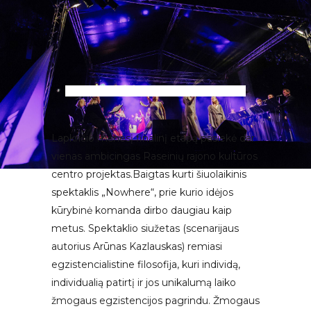
Lapkričio mėnesį finalinį etapą pasiekė dar
vienas ambicingas Raseinių rajono kultūros
centro projektas.Baigtas kurti šiuolaikinis
spektaklis „Nowhere“, prie kurio idėjos
kūrybinė komanda dirbo daugiau kaip
metus. Spektaklio siužetas (scenarijaus
autorius Arūnas Kazlauskas) remiasi
egzistencialistine filosofija, kuri individą,
individualią patirtį ir jos unikalumą laiko
žmogaus egzistencijos pagrindu. Žmogaus