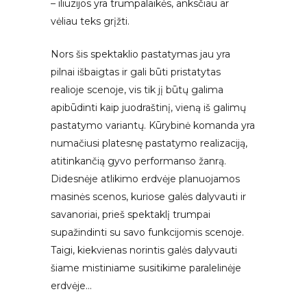
– iliuzijos yra trumpalaikės, anksčiau ar
vėliau teks grįžti.
Nors šis spektaklio pastatymas jau yra
pilnai išbaigtas ir gali būti pristatytas
realioje scenoje, vis tik jį būtų galima
apibūdinti kaip juodraštinį, vieną iš galimų
pastatymo variantų. Kūrybinė komanda yra
numačiusi platesnę pastatymo realizaciją,
atitinkančią gyvo performanso žanrą.
Didesnėje atlikimo erdvėje planuojamos
masinės scenos, kuriose galės dalyvauti ir
savanoriai, prieš spektaklį trumpai
supažindinti su savo funkcijomis scenoje.
Taigi, kiekvienas norintis galės dalyvauti
šiame mistiniame susitikime paralelinėje
erdvėje…