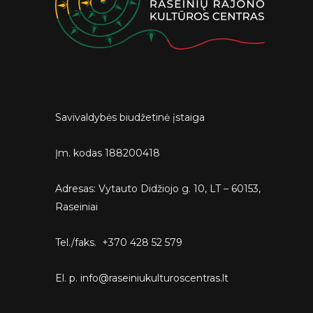
Savivaldybės biudžetinė įstaiga
Įm. kodas 188200418
Adresas: Vytauto Didžiojo g. 10, LT – 60153,
Raseiniai
Tel./faks. +370 428 52 579
El. p. info@raseiniukulturoscentras.lt