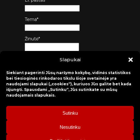
El. paštas*
Tema*
Žinutė*
Slapukai
Siųsti
Siekiant pagerinti Jūsų naršymo kokybę, vidinės statistikos
bei tiesioginės rinkodaros tikslu šioje svetainėje yra
naudojami slapukai („cookies“), kuriuos Jūs galite bet kada
išjungti. Spausdami „Sutinku“, Jūs sutinkate su mūsų
naudojamais slapukais.
Sutinku
2026 © Raseinių rajono kultūros centras
Nesutinku
Bilietų rezervacija: mob. tel. +370 630 98 498, administracija: tel.