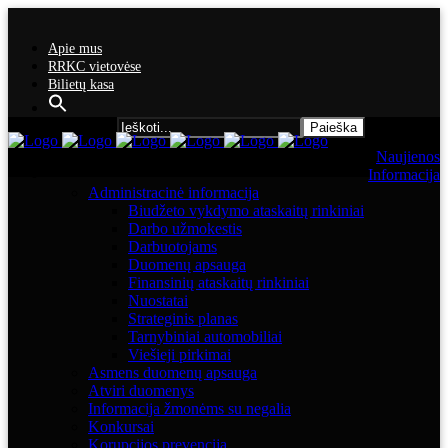
Apie mus
RRKC vietovėse
Bilietų kasa
Search for:
Naujienos
Informacija
Administracinė informacija
Biudžeto vykdymo ataskaitų rinkiniai
Darbo užmokestis
Darbuotojams
Duomenų apsauga
Finansinių ataskaitų rinkiniai
Nuostatai
Strateginis planas
Tarnybiniai automobiliai
Viešieji pirkimai
Asmens duomenų apsauga
Atviri duomenys
Informacija žmonėms su negalia
Konkursai
Korupcijos prevencija