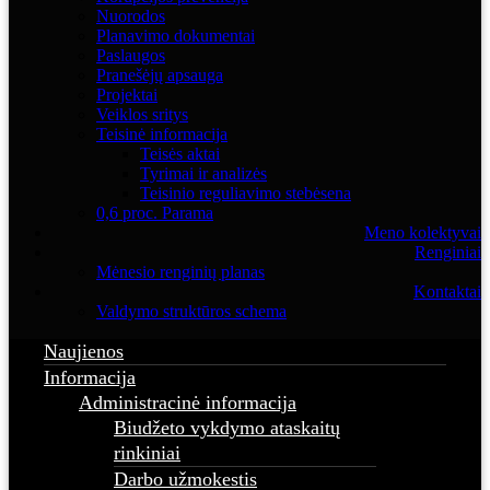
Nuorodos
Planavimo dokumentai
Paslaugos
Pranešėjų apsauga
Projektai
Veiklos sritys
Teisinė informacija
Teisės aktai
Tyrimai ir analizės
Teisinio reguliavimo stebėsena
0,6 proc. Parama
Meno kolektyvai
Renginiai
Mėnesio renginių planas
Kontaktai
Valdymo struktūros schema
Naujienos
Informacija
Administracinė informacija
Biudžeto vykdymo ataskaitų
rinkiniai
Darbo užmokestis