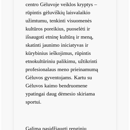
centro Gėluvoje veiklos kryptys –
rūpintis gėluviškių laisvalaikio
užimtumu, tenkinti visuomenės
kultūros poreikius, puoselėti ir
išsaugoti etninę kultūrą ir meną,
skatinti jaunimo iniciatyvas ir
kūrybinius ieškojimus, rūpintis
etnokultūriniu palikimu, užtikrinti
profesionalaus meno prieinamumą
Gėluvos gyventojams. Kartu su
Gėluvos kaimo bendruomene
ypatingai daug dėmesio skiriama
sportui.
Galima pasidžiaugti renginių