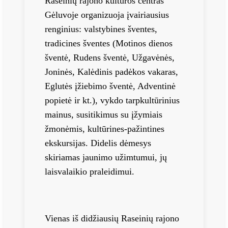
Raseinių rajono kultūros centras
Gėluvoje organizuoja įvairiausius
renginius: valstybines šventes,
tradicines šventes (Motinos dienos
šventė, Rudens šventė, Užgavėnės,
Joninės, Kalėdinis padėkos vakaras,
Eglutės įžiebimo šventė, Adventinė
popietė ir kt.), vykdo tarpkultūrinius
mainus, susitikimus su įžymiais
žmonėmis, kultūrines-pažintines
ekskursijas. Didelis dėmesys
skiriamas jaunimo užimtumui, jų
laisvalaikio praleidimui.
Vienas iš didžiausių Raseinių rajono