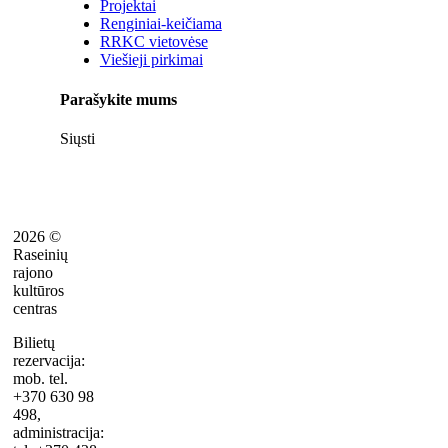
Projektai
Renginiai-keičiama
RRKC vietovėse
Viešieji pirkimai
Parašykite mums
Siųsti
2026 ©
Raseinių
rajono
kultūros
centras
Bilietų
rezervacija:
mob. tel.
+370 630 98
498,
administracija: