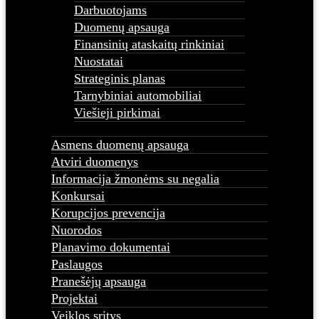
Darbuotojams
Duomenų apsauga
Finansinių ataskaitų rinkiniai
Nuostatai
Strateginis planas
Tarnybiniai automobiliai
Viešieji pirkimai
Asmens duomenų apsauga
Atviri duomenys
Informacija žmonėms su negalia
Konkursai
Korupcijos prevencija
Nuorodos
Planavimo dokumentai
Paslaugos
Pranešėjų apsauga
Projektai
Veiklos sritys