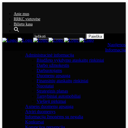
Apie mus
RRKC vietovėse
Bilietų kasa
Search for:
Naujienos
Informacija
Administracinė informacija
Biudžeto vykdymo ataskaitų rinkiniai
Darbo užmokestis
Darbuotojams
Duomenų apsauga
Finansinių ataskaitų rinkiniai
Nuostatai
Strateginis planas
Tarnybiniai automobiliai
Viešieji pirkimai
Asmens duomenų apsauga
Atviri duomenys
Informacija žmonėms su negalia
Konkursai
Korupcijos prevencija