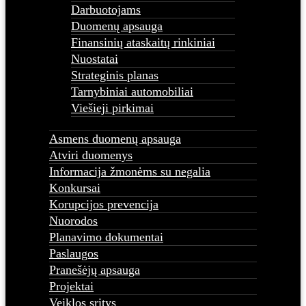
Darbuotojams
Duomenų apsauga
Finansinių ataskaitų rinkiniai
Nuostatai
Strateginis planas
Tarnybiniai automobiliai
Viešieji pirkimai
Asmens duomenų apsauga
Atviri duomenys
Informacija žmonėms su negalia
Konkursai
Korupcijos prevencija
Nuorodos
Planavimo dokumentai
Paslaugos
Pranešėjų apsauga
Projektai
Veiklos sritys