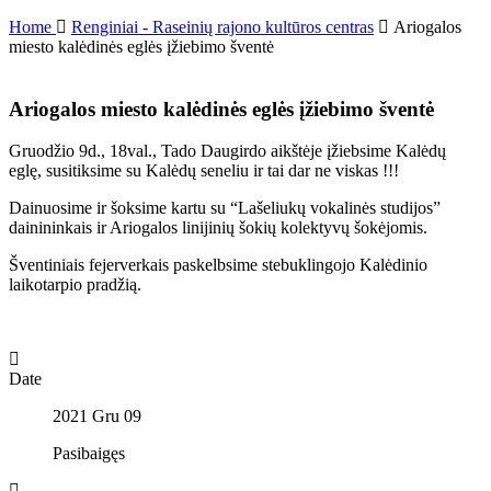
Home
Renginiai - Raseinių rajono kultūros centras
Ariogalos
miesto kalėdinės eglės įžiebimo šventė
Ariogalos miesto kalėdinės eglės įžiebimo šventė
Gruodžio 9d., 18val., Tado Daugirdo aikštėje įžiebsime Kalėdų
eglę, susitiksime su Kalėdų seneliu ir tai dar ne viskas !!!
Dainuosime ir šoksime kartu su “Lašeliukų vokalinės studijos”
dainininkais ir Ariogalos linijinių šokių kolektyvų šokėjomis.
Šventiniais fejerverkais paskelbsime stebuklingojo Kalėdinio
laikotarpio pradžią.
Date
2021 Gru 09
Pasibaigęs