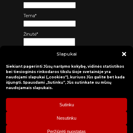
Tema*
Žinutė*
Slapukai
Siųsti
Siekiant pagerinti Jūsų naršymo kokybę, vidinės statistikos
bei tiesioginės rinkodaros tikslu šioje svetainėje yra
naudojami slapukai („cookies“), kuriuos Jūs galite bet kada
išjungti. Spausdami „Sutinku“, Jūs sutinkate su mūsų
naudojamais slapukais.
Sutinku
2026 © Raseinių rajono kultūros centras
Nesutinku
Bilietų rezervacija: mob. tel. +370 630 98 498, administracija: tel.
Peržiūrėti nuostatas