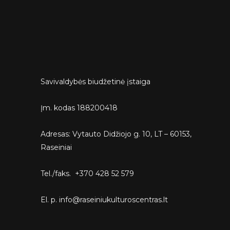
Savivaldybės biudžetinė įstaiga
Įm. kodas 188200418
Adresas: Vytauto Didžiojo g. 10, LT – 60153,
Raseiniai
Tel./faks. +370 428 52 579
El. p. info@raseiniukulturoscentras.lt