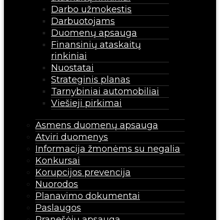
Darbo užmokestis
Darbuotojams
Duomenų apsauga
Finansinių ataskaitų
rinkiniai
Nuostatai
Strateginis planas
Tarnybiniai automobiliai
Viešieji pirkimai
Asmens duomenų apsauga
Atviri duomenys
Informacija žmonėms su negalia
Konkursai
Korupcijos prevencija
Nuorodos
Planavimo dokumentai
Paslaugos
Pranešėjų apsauga