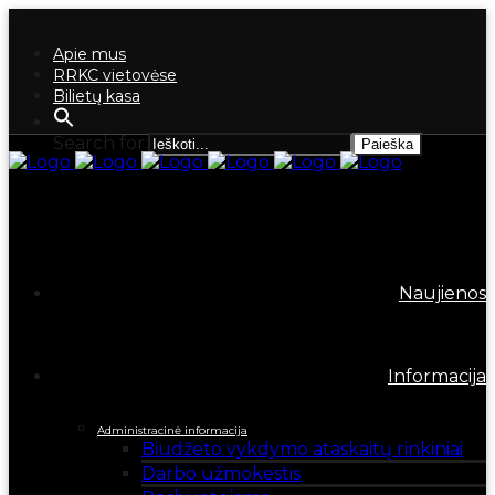
Apie mus
RRKC vietovėse
Bilietų kasa
Search for:
Naujienos
Informacija
Administracinė informacija
Biudžeto vykdymo ataskaitų rinkiniai
Darbo užmokestis