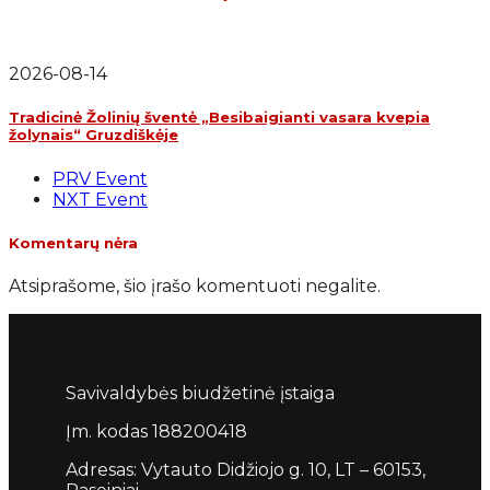
2026-08-14
Tradicinė Žolinių šventė „Besibaigianti vasara kvepia
žolynais“ Gruzdiškėje
PRV Event
NXT Event
Komentarų nėra
Atsiprašome, šio įrašo komentuoti negalite.
Savivaldybės biudžetinė įstaiga
Įm. kodas 188200418
Adresas: Vytauto Didžiojo g. 10, LT – 60153,