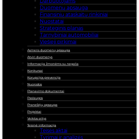
Darbuotojams
Duomenų apsauga
Finansinių ataskaitų rinkiniai
Nuostatai
Strateginis planas
Tarnybiniai automobiliai
Viešieji pirkimai
Asmens duomenų apsauga
Atviri duomenys
Informacija žmonėms su negalia
Konkursai
Korupcijos prevencija
Nuorodos
Planavimo dokumentai
Paslaugos
Pranešėjų apsauga
Projektai
Veiklos sritys
Teisinė informacija
Teisės aktai
Tyrimai ir analizės