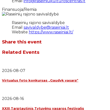
Email
info@raseiniukulturoscentras.lt
Finansuoja/Remia
Raseinių rajono savivaldybė
Email
savivaldybe@raseiniai.lt
Website
https://www.raseiniai.lt/
Share this event
Related Events
2026-08-07
Virtualus foto konkursas „Gaudyk vasarą“
2026-08-16
XXIII Tarptautinis Tytuvėnų vasaros festivalis