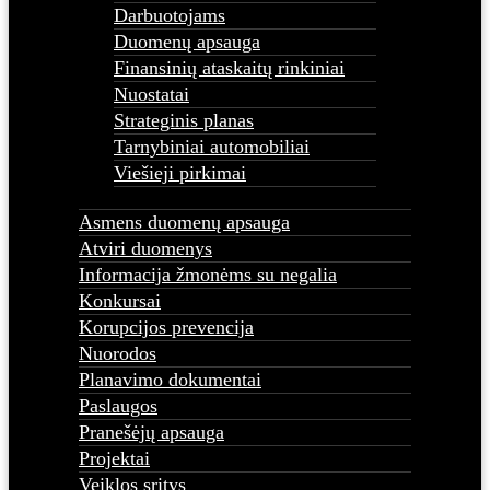
Darbuotojams
Duomenų apsauga
Finansinių ataskaitų rinkiniai
Nuostatai
Strateginis planas
Tarnybiniai automobiliai
Viešieji pirkimai
Asmens duomenų apsauga
Atviri duomenys
Informacija žmonėms su negalia
Konkursai
Korupcijos prevencija
Nuorodos
Planavimo dokumentai
Paslaugos
Pranešėjų apsauga
Projektai
Veiklos sritys