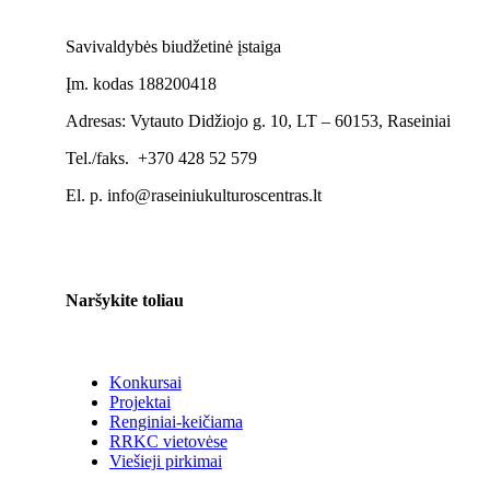
Savivaldybės biudžetinė įstaiga
Įm. kodas 188200418
Adresas: Vytauto Didžiojo g. 10, LT – 60153, Raseiniai
Tel./faks. +370 428 52 579
El. p. info@raseiniukulturoscentras.lt
Naršykite toliau
Konkursai
Projektai
Renginiai-keičiama
RRKC vietovėse
Viešieji pirkimai