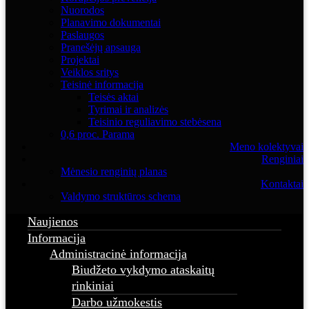
Nuorodos
Planavimo dokumentai
Paslaugos
Pranešėjų apsauga
Projektai
Veiklos sritys
Teisinė informacija
Teisės aktai
Tyrimai ir analizės
Teisinio reguliavimo stebėsena
0,6 proc. Parama
Meno kolektyvai
Renginiai
Mėnesio renginių planas
Kontaktai
Valdymo struktūros schema
Naujienos
Informacija
Administracinė informacija
Biudžeto vykdymo ataskaitų
rinkiniai
Darbo užmokestis