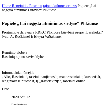
Home
Renginiai - Raseinių rajono kultūros centras
Popietė „Lai
negęsta atminimas širdyse“ Plikiuose
Popietė „Lai negęsta atminimas širdyse“ Plikiuose
Programoje dalyvauja RRKC Plikiuose kūrybinė grupė „Lašeliukai“
(vad. A. Ročkienė) ir Elvyra Vaštakienė.
Renginio globėja
Raseinių rajono savivaldybė
Informaciniai rėmėjai:
„Alio, Raseiniai“, raseiniunaujienos.lt, manoraseiniai.lt, krastietis.lt,
renginiairaseiniuose.lt, IĮ „Rastelevizija“, raseiniai.online
Date
2020 Sau 12
Pasibaigęs