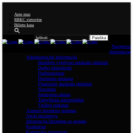
Apie mus
RRKC vietovėse
Bilietų kasa
Search for:
Naujienos
Informacija
Administracinė informacija
Biudžeto vykdymo ataskaitų rinkiniai
Darbo užmokestis
Darbuotojams
Duomenų apsauga
Finansinių ataskaitų rinkiniai
Nuostatai
Strateginis planas
Tarnybiniai automobiliai
Viešieji pirkimai
Asmens duomenų apsauga
Atviri duomenys
Informacija žmonėms su negalia
Konkursai
Korupcijos prevencija