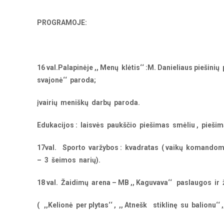
PROGRAMOJE:
16 val.
Palapinėje ,, Menų klėtis‘‘ :M. Danieliaus piešin
svajonė‘‘ paroda;
įvairių meniškų darbų paroda.
Edukacijos : laisvės paukščio piešimas smėliu , pieši
17val.
Sporto varžybos : kvadratas ( vaikų komando
– 3 šeimos narių).
18 val.
Žaidimų arena – MB ,, Kaguvava‘‘ paslaugos ir ž
( ,,Kelionė per plytas‘‘ , ,, Atnešk stiklinę su balionu‘‘