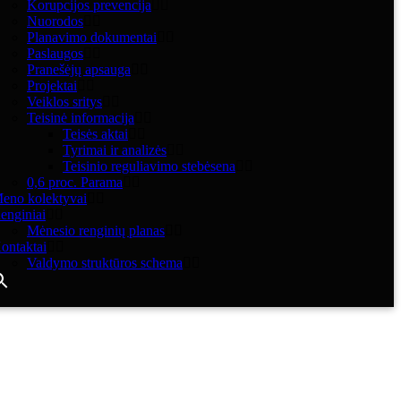
Korupcijos prevencija
Nuorodos
Planavimo dokumentai
Paslaugos
Pranešėjų apsauga
Projektai
Veiklos sritys
Teisinė informacija
Teisės aktai
Tyrimai ir analizės
Teisinio reguliavimo stebėsena
0,6 proc. Parama
eno kolektyvai
enginiai
Mėnesio renginių planas
ontaktai
Valdymo struktūros schema