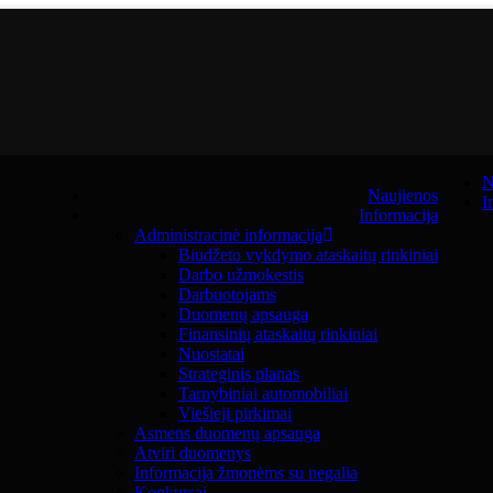
N
Naujienos
I
Informacija
Administracinė informacija
Biudžeto vykdymo ataskaitų rinkiniai
Darbo užmokestis
Darbuotojams
Duomenų apsauga
Finansinių ataskaitų rinkiniai
Nuostatai
Strateginis planas
Tarnybiniai automobiliai
Viešieji pirkimai
Asmens duomenų apsauga
Atviri duomenys
Informacija žmonėms su negalia
Konkursai