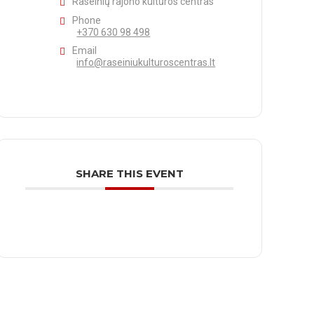
Raseinių rajono kultūros centras
Phone
+370 630 98 498
Email
info@raseiniukulturoscentras.lt
SHARE THIS EVENT