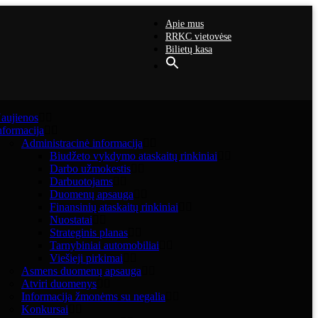
Apie mus
RRKC vietovėse
Bilietų kasa
aujienos
nformacija
Administracinė informacija
Biudžeto vykdymo ataskaitų rinkiniai
Darbo užmokestis
Darbuotojams
Duomenų apsauga
Finansinių ataskaitų rinkiniai
Nuostatai
Strateginis planas
Tarnybiniai automobiliai
Viešieji pirkimai
Asmens duomenų apsauga
Atviri duomenys
Informacija žmonėms su negalia
Konkursai