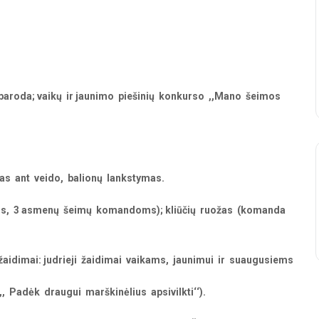
ių paroda; vaikų ir jaunimo piešinių konkurso ,,Mano šeimos
mas ant veido, balionų lankstymas.
ms, 3 asmenų šeimų komandoms); kliūčių ruožas (komanda
aidimai: judrieji žaidimai vaikams, jaunimui ir suaugusiems
 ,,, Padėk draugui marškinėlius apsivilkti‘‘).