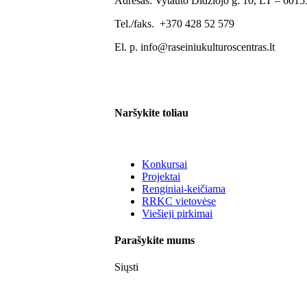
Adresas: Vytauto Didžiojo g. 10, LT – 60153
Tel./faks. +370 428 52 579
El. p. info@raseiniukulturoscentras.lt
Naršykite toliau
Konkursai
Projektai
Renginiai-keičiama
RRKC vietovėse
Viešieji pirkimai
Parašykite mums
Siųsti