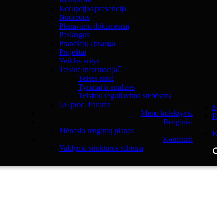
Korupcijos prevencija
Nuorodos
Planavimo dokumentai
Paslaugos
Pranešėjų apsauga
Projektai
Veiklos sritys
Teisinė informacija
Teisės aktai
Tyrimai ir analizės
Teisinio reguliavimo stebėsena
0,6 proc. Parama
M
Meno kolektyvai
R
Renginiai
Mėnesio renginių planas
K
Kontaktai
Valdymo struktūros schema