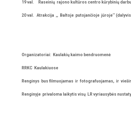
19 val.
Raseinių rajono kultūros centro kūrybinių darbu
20 val.
Atrakcija ,, Baltoje putojančioje jūroje‘‘ (dalyvis
Organizatoriai: Kaulakių kaimo bendruomenė
RRKC Kaulakiuose
Renginys bus filmuojamas ir fotografuojamas, ir vieš
Renginyje privaloma laikytis visų LR vyriausybės nust