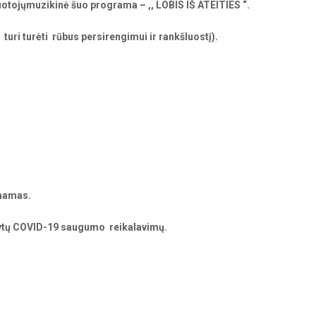
otojųmuzikinė šuo programa – ,, LOBIS IŠ ATEITIES “.
 turi turėti rūbus persirengimui ir rankšluostį).
inamas.
atytų COVID-19 saugumo reikalavimų.