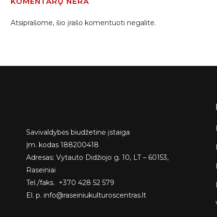
KOMENTARŲ NĖRA
Atsiprašome, šio įrašo komentuoti negalite.
Savivaldybės biudžetinė įstaiga
Įm. kodas 188200418
Adresas: Vytauto Didžiojo g. 10, LT – 60153,
Raseiniai
Tel./faks. +370 428 52 579
El. p. info@raseiniukulturoscentras.lt