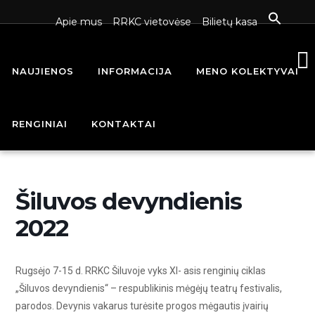
Apie mus
RRKC vietovėse
Bilietų kasa
NAUJIENOS
INFORMACIJA
MENO KOLEKTYVAI
Home
Renginiai - Raseinių rajono kultūros centras
Šiluvos
devyndienis 2022
RENGINIAI
KONTAKTAI
Šiluvos devyndienis
2022
Rugsėjo 7-15 d. RRKC Šiluvoje vyks XI- asis renginių ciklas
„Šiluvos devyndienis“ – respublikinis mėgėjų teatrų festivalis,
parodos. Devynis vakarus turėsite progos mėgautis įvairių