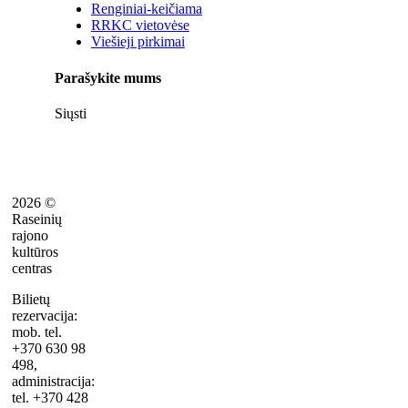
Renginiai-keičiama
RRKC vietovėse
Viešieji pirkimai
Parašykite mums
Siųsti
2026 ©
Raseinių
rajono
kultūros
centras
Bilietų
rezervacija:
mob. tel.
+370 630 98
498,
administracija:
tel. +370 428