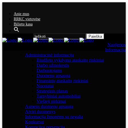
Apie mus
RRKC vietovėse
Bilietų kasa
Search for:
Naujienos
Informacija
Administracinė informacija
Biudžeto vykdymo ataskaitų rinkiniai
Darbo užmokestis
Darbuotojams
Duomenų apsauga
Finansinių ataskaitų rinkiniai
Nuostatai
Strateginis planas
Tarnybiniai automobiliai
Viešieji pirkimai
Asmens duomenų apsauga
Atviri duomenys
Informacija žmonėms su negalia
Konkursai
Korupcijos prevencija