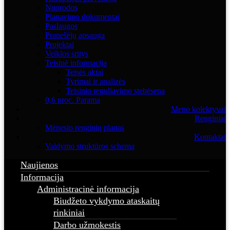
Nuorodos
Planavimo dokumentai
Paslaugos
Pranešėjų apsauga
Projektai
Veiklos sritys
Teisinė informacija
Teisės aktai
Tyrimai ir analizės
Teisinio reguliavimo stebėsena
0,6 proc. Parama
Meno kolektyvai
Renginiai
Mėnesio renginių planas
Kontaktai
Valdymo struktūros schema
Naujienos
Informacija
Administracinė informacija
Biudžeto vykdymo ataskaitų
rinkiniai
Darbo užmokestis