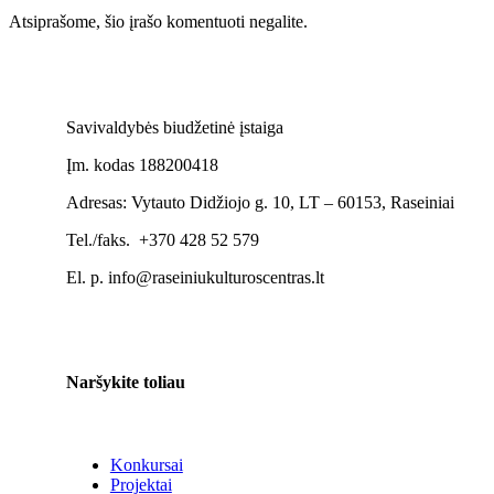
Atsiprašome, šio įrašo komentuoti negalite.
Savivaldybės biudžetinė įstaiga
Įm. kodas 188200418
Adresas: Vytauto Didžiojo g. 10, LT – 60153, Raseiniai
Tel./faks. +370 428 52 579
El. p. info@raseiniukulturoscentras.lt
Naršykite toliau
Konkursai
Projektai