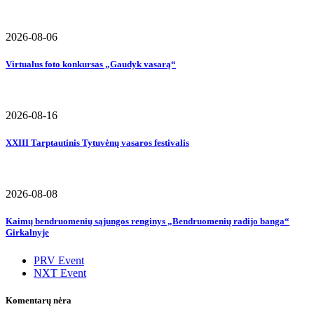
2026-08-06
Virtualus foto konkursas „Gaudyk vasarą“
2026-08-16
XXIII Tarptautinis Tytuvėnų vasaros festivalis
2026-08-08
Kaimų bendruomenių sąjungos renginys „Bendruomenių radijo banga“
Girkalnyje
PRV Event
NXT Event
Komentarų nėra