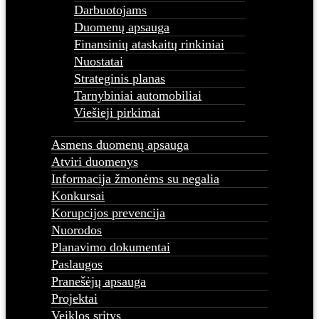
Darbuotojams
Duomenų apsauga
Finansinių ataskaitų rinkiniai
Nuostatai
Strateginis planas
Tarnybiniai automobiliai
Viešieji pirkimai
Asmens duomenų apsauga
Atviri duomenys
Informacija žmonėms su negalia
Konkursai
Korupcijos prevencija
Nuorodos
Planavimo dokumentai
Paslaugos
Pranešėjų apsauga
Projektai
Veiklos sritys