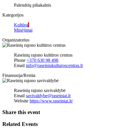
Palendrių piliakalnis
Kategorijos
Kultūra
Minėjimai
Organizatorius
Raseinių rajono kultūros centras
Phone
+370 630 98 498
Email
info@raseiniukulturoscentras.lt
Finansuoja/Remia
Raseinių rajono savivaldybė
Email
savivaldybe@raseiniai.lt
Website
https://www.raseiniai.lt/
Share this event
Related Events