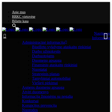
Apie mus
RRKC vietovėse
Bilietų kasa
Naujienos
Informacija
Administracinė informacija
Biudžeto vykdymo ataskaitų rinkiniai
Darbo užmokestis
Darbuotojams
Duomenų apsauga
Finansinių ataskaitų rinkiniai
Nuostatai
Strateginis planas
Tarnybiniai automobiliai
Viešieji pirkimai
Asmens duomenų apsauga
Atviri duomenys
Informacija žmonėms su negalia
Konkursai
Korupcijos prevencija
Nuorodos