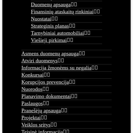
Duomenų apsauga
Finansinių ataskaitų rinkiniai
Nuostatai
Strateginis planas
Tarnybiniai automobiliai
Viešieji pirkimai
Asmens duomenų apsauga
Atviri duomenys
Informacija žmonėms su negalia
Konkursai
Korupcijos prevencija
Nuorodos
Planavimo dokumentai
Paslaugos
Pranešėjų apsauga
Projektai
Veiklos sritys
Teisinė informacija