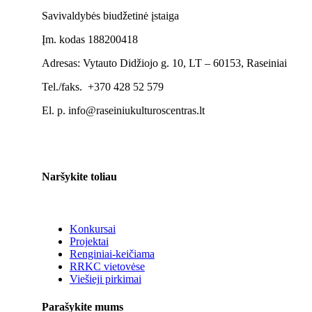
Savivaldybės biudžetinė įstaiga
Įm. kodas 188200418
Adresas: Vytauto Didžiojo g. 10, LT – 60153, Raseiniai
Tel./faks. +370 428 52 579
El. p. info@raseiniukulturoscentras.lt
Naršykite toliau
Konkursai
Projektai
Renginiai-keičiama
RRKC vietovėse
Viešieji pirkimai
Parašykite mums