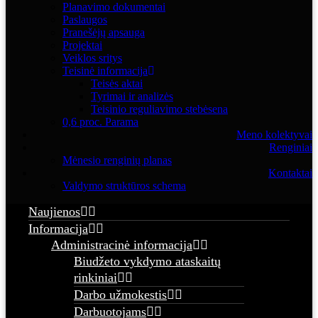
Planavimo dokumentai
Paslaugos
Pranešėjų apsauga
Projektai
Veiklos sritys
Teisinė informacija
Teisės aktai
Tyrimai ir analizės
Teisinio reguliavimo stebėsena
0,6 proc. Parama
Meno kolektyvai
Renginiai
Mėnesio renginių planas
Kontaktai
Valdymo struktūros schema
Naujienos
Informacija
Administracinė informacija
Biudžeto vykdymo ataskaitų
rinkiniai
Darbo užmokestis
Darbuotojams