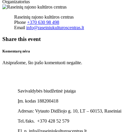
Organizatorius
Raseinių rajono kultūros centras
Phone
+370 630 98 498
Email
info@raseiniukulturoscentras.lt
Share this event
Komentarų nėra
Atsiprašome, šio įrašo komentuoti negalite.
Savivaldybės biudžetinė įstaiga
Įm. kodas 188200418
Adresas: Vytauto Didžiojo g. 10, LT – 60153, Raseiniai
Tel./faks. +370 428 52 579
El. p. info@raseiniukulturoscentras.lt