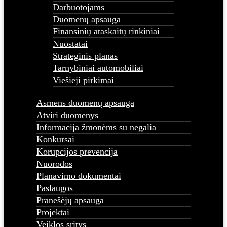
Darbuotojams
Duomenų apsauga
Finansinių ataskaitų rinkiniai
Nuostatai
Strateginis planas
Tarnybiniai automobiliai
Viešieji pirkimai
Asmens duomenų apsauga
Atviri duomenys
Informacija žmonėms su negalia
Konkursai
Korupcijos prevencija
Nuorodos
Planavimo dokumentai
Paslaugos
Pranešėjų apsauga
Projektai
Veiklos sritys