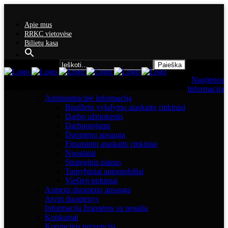
Apie mus
RRKC vietovėse
Bilietų kasa
Search for:
Naujienos
Informacija
Administracinė informacija
Biudžeto vykdymo ataskaitų rinkiniai
Darbo užmokestis
Darbuotojams
Duomenų apsauga
Finansinių ataskaitų rinkiniai
Nuostatai
Strateginis planas
Tarnybiniai automobiliai
Viešieji pirkimai
Asmens duomenų apsauga
Atviri duomenys
Informacija žmonėms su negalia
Konkursai
Korupcijos prevencija