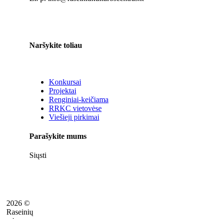
Naršykite toliau
Konkursai
Projektai
Renginiai-keičiama
RRKC vietovėse
Viešieji pirkimai
Parašykite mums
Siųsti
2026 ©
Raseinių