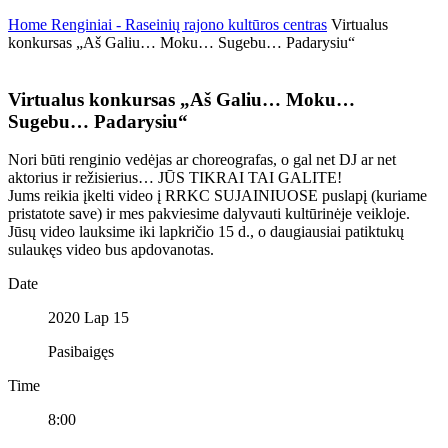
Home
Renginiai - Raseinių rajono kultūros centras
Virtualus
konkursas „Aš Galiu… Moku… Sugebu… Padarysiu“
Virtualus konkursas „Aš Galiu… Moku…
Sugebu… Padarysiu“
Nori būti renginio vedėjas ar choreografas, o gal net DJ ar net
aktorius ir režisierius… JŪS TIKRAI TAI GALITE!
Jums reikia įkelti video į RRKC SUJAINIUOSE puslapį (kuriame
pristatote save) ir mes pakviesime dalyvauti kultūrinėje veikloje.
Jūsų video lauksime iki lapkričio 15 d., o daugiausiai patiktukų
sulaukęs video bus apdovanotas.
Date
2020 Lap 15
Pasibaigęs
Time
8:00