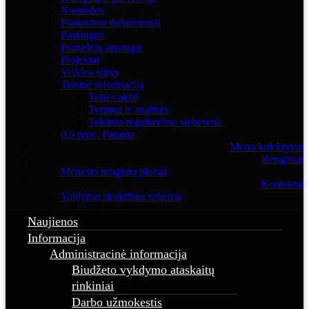
Nuorodos
Planavimo dokumentai
Paslaugos
Pranešėjų apsauga
Projektai
Veiklos sritys
Teisinė informacija
Teisės aktai
Tyrimai ir analizės
Teisinio reguliavimo stebėsena
0,6 proc. Parama
Meno kolektyvai
Renginiai
Mėnesio renginių planas
Kontaktai
Valdymo struktūros schema
Naujienos
Informacija
Administracinė informacija
Biudžeto vykdymo ataskaitų
rinkiniai
Darbo užmokestis