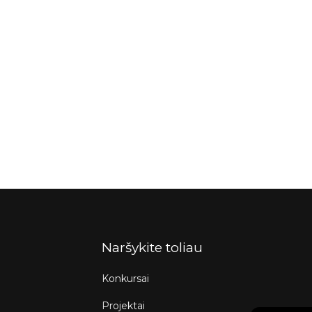
Naršykite toliau
Konkursai
Projektai