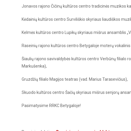
Jonavos rajono Čičinų kultūros centro tradicinės muzikos kap
Kėdainių kultūros centro Surviliškio skyriaus liaudiškos muzi
Kelmės kultūros centro Lupikų skyriaus mišrus ansamblis
„
Raseinių rajono kultūros centro Betygaloje moterų vokalini
Šiaulių rajono savivaldybės kultūros centro Verbūnų filialo 
Markušenka),
Gruzdžių filialo M
agijos teatras
(vad. Marius Tarasevičius),
Skuodo kultūros centro Šačių skyriaus
mišrus senjorų ansa
Pasimatysime RRKC Betygaloje!