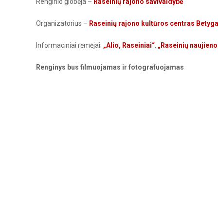
Renginio globėja –
Raseinių rajono savivaldybė
Organizatorius –
Raseinių rajono kultūros centras Betyga
Informaciniai rėmėjai:
„Alio, Raseiniai“
,
„Raseinių naujieno
Renginys bus filmuojamas ir fotografuojamas