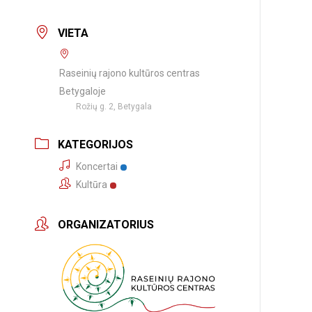
VIETA
Raseinių rajono kultūros centras
Betygaloje
Rožių g. 2, Betygala
KATEGORIJOS
Koncertai
Kultūra
ORGANIZATORIUS