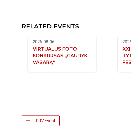
RELATED EVENTS
2026-08-06
202
VIRTUALUS FOTO
XXI
KONKURSAS „GAUDYK
TY
VASARĄ“
FES
PRV Event