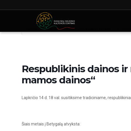
Home
Renginiai - Raseinių rajono kultūros centras
Respublik
Respublikinis dainos i
mamos dainos“
Lapkričio 14 d. 18 val. susitiksime tradiciniame, respublik
Šiais metais į Betygalą atvyksta: