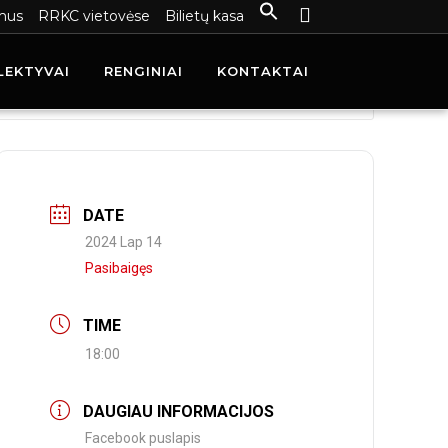
mus
RRKC vietovėse
Bilietų kasa
LEKTYVAI
RENGINIAI
KONTAKTAI
DATE
2024 Lap 14
Pasibaigęs
TIME
18:00
DAUGIAU INFORMACIJOS
Facebook puslapis