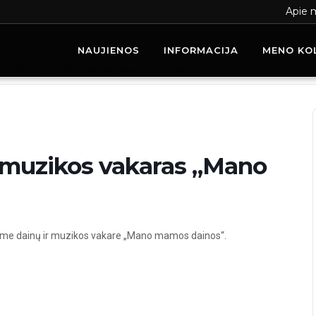
Apie 
NAUJIENOS
INFORMACIJA
MENO KO
inis dainos ir muzikos vakaras „Mano mamos dainos“
r muzikos vakaras „Mano
iniame dainų ir muzikos vakare „Mano mamos dainos“.