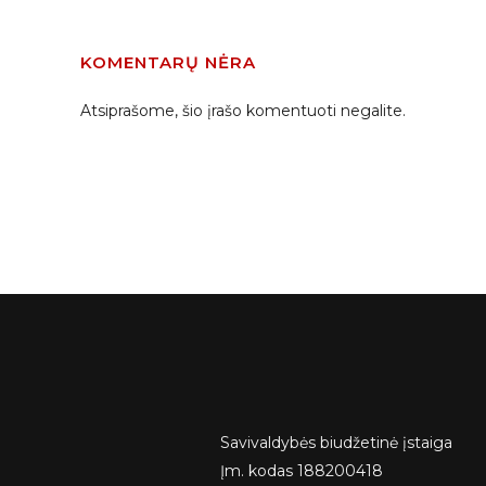
KOMENTARŲ NĖRA
Atsiprašome, šio įrašo komentuoti negalite.
Savivaldybės biudžetinė įstaiga
Įm. kodas 188200418