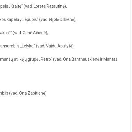
ela „Kraitė“ (vad. Loreta Ratautinė),
kos kapela „
Liepupis“
(vad. Nijolė Dilkienė),
Vakarė“
(vad. Genė Ačienė),
s ansamblis
„Lelyka“
(vad. Vaida Aputytė),
romansų atlikėjų grupė
„Retro“
(vad. Ona Baranauskienė ir Mantas
mblis
(vad. Ona Zabitienė).