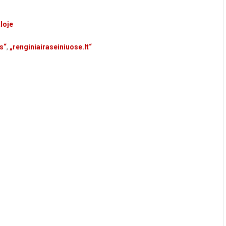
loje
s“
,
„renginiairaseiniuose.lt“