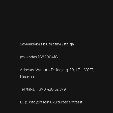
Savivaldybės biudžetinė įstaiga
Įm. kodas 188200418
Adresas: Vytauto Didžiojo g. 10, LT – 60153,
Raseiniai
Tel./faks. +370 428 52 579
El. p. info@raseiniukulturoscentras.lt