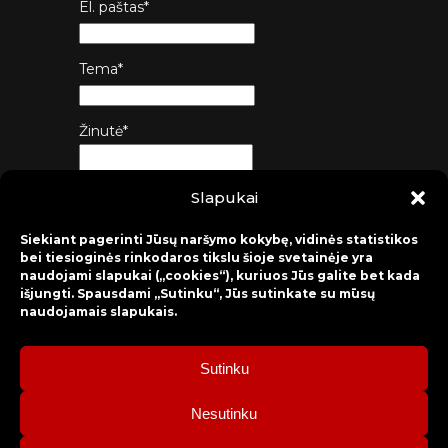
El. paštas*
Tema*
Žinutė*
Slapukai
Siųsti
Siekiant pagerinti Jūsų naršymo kokybę, vidinės statistikos
bei tiesioginės rinkodaros tikslu šioje svetainėje yra
naudojami slapukai („cookies“), kuriuos Jūs galite bet kada
išjungti. Spausdami „Sutinku“, Jūs sutinkate su mūsų
naudojamais slapukais.
Sutinku
2026 © Raseinių rajono kultūros centras
Nesutinku
Bilietų rezervacija: mob. tel. +370 630 98 498, administracija: tel.