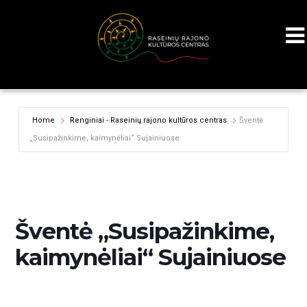
Home
Renginiai - Raseinių rajono kultūros centras
Šventė
„Susipažinkime, kaimynėliai“ Sujainiuose
Šventė „Susipažinkime,
kaimynėliai“ Sujainiuose