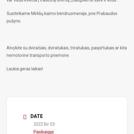
val. visus kviečia į tradicinę šventę „Saugokime save ir kitus”.
Susitinkame Mirklių kaimo bendruomenėje, prie Prabaudos
pušyno.
Atvykite su dviračiais, dviratukais, triratukais, paspirtukais ar kita
nemotorine transporto priemone.
Laukia geras laikas!
DATE
2022 Bir 03
Pasibaigęs