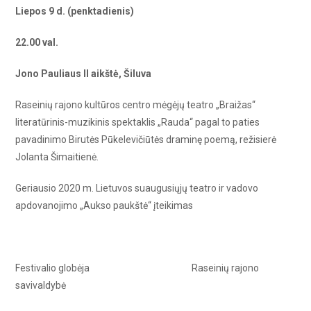
Liepos 9 d. (penktadienis)
22.00 val.
Jono Pauliaus II aikštė, Šiluva
Raseinių rajono kultūros centro mėgėjų teatro „Braižas“
literatūrinis-muzikinis spektaklis „Rauda“ pagal to paties
pavadinimo Birutės Pūkelevičiūtės draminę poemą, režisierė
Jolanta Šimaitienė.
Geriausio 2020 m. Lietuvos suaugusiųjų teatro ir vadovo
apdovanojimo „Aukso paukštė“ įteikimas
Festivalio globėja Raseinių rajono
savivaldybė