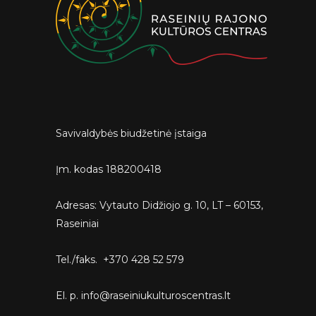
Savivaldybės biudžetinė įstaiga
Įm. kodas 188200418
Adresas: Vytauto Didžiojo g. 10, LT – 60153,
Raseiniai
Tel./faks. +370 428 52 579
El. p. info@raseiniukulturoscentras.lt