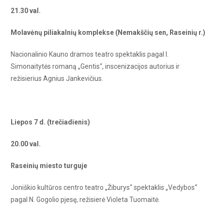
21.30 val.
Molavėnų piliakalnių komplekse (Nemakščių sen, Raseinių r.)
Nacionalinio Kauno dramos teatro spektaklis pagal I.
Simonaitytės romaną „Gentis“, inscenizacijos autorius ir
režisierius Agnius Jankevičius.
Liepos 7 d. (trečiadienis)
20.00 val.
Raseinių miesto turguje
Joniškio kultūros centro teatro „Žiburys“ spektaklis „Vedybos“
pagal N. Gogolio pjesę, režisierė Violeta Tuomaitė.