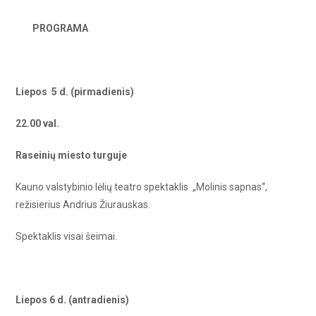
PROGRAMA
Liepos 5 d. (pirmadienis)
22.00 val.
Raseinių miesto turguje
Kauno valstybinio lėlių teatro spektaklis „Molinis sapnas“,
režisierius Andrius Žiurauskas.
Spektaklis visai šeimai.
Liepos 6 d. (antradienis)