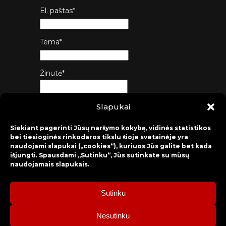
El. paštas*
Tema*
Žinutė*
Slapukai
Siųsti
Siekiant pagerinti Jūsų naršymo kokybę, vidinės statistikos
bei tiesioginės rinkodaros tikslu šioje svetainėje yra
naudojami slapukai („cookies“), kuriuos Jūs galite bet kada
išjungti. Spausdami „Sutinku“, Jūs sutinkate su mūsų
naudojamais slapukais.
Sutinku
2026 © Raseinių rajono kultūros centras
Nesutinku