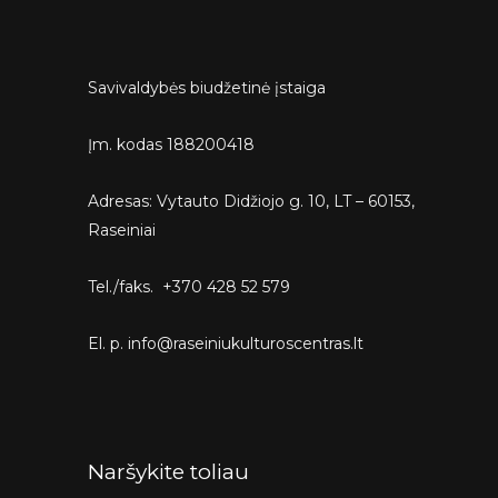
Savivaldybės biudžetinė įstaiga
Įm. kodas 188200418
Adresas: Vytauto Didžiojo g. 10, LT – 60153,
Raseiniai
Tel./faks. +370 428 52 579
El. p. info@raseiniukulturoscentras.lt
Naršykite toliau