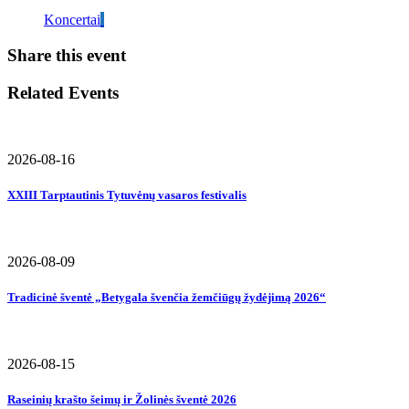
Koncertai
Share this event
Related Events
2026-08-16
XXIII Tarptautinis Tytuvėnų vasaros festivalis
2026-08-09
Tradicinė šventė „Betygala švenčia žemčiūgų žydėjimą 2026“
2026-08-15
Raseinių krašto šeimų ir Žolinės šventė 2026