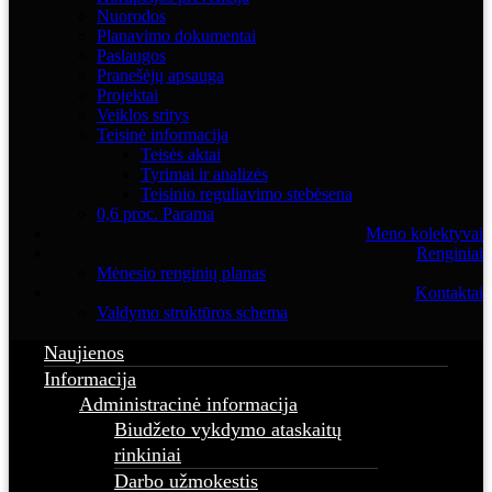
Nuorodos
Planavimo dokumentai
Paslaugos
Pranešėjų apsauga
Projektai
Veiklos sritys
Teisinė informacija
Teisės aktai
Tyrimai ir analizės
Teisinio reguliavimo stebėsena
0,6 proc. Parama
Meno kolektyvai
Renginiai
Mėnesio renginių planas
Kontaktai
Valdymo struktūros schema
Naujienos
Informacija
Administracinė informacija
Biudžeto vykdymo ataskaitų
rinkiniai
Darbo užmokestis