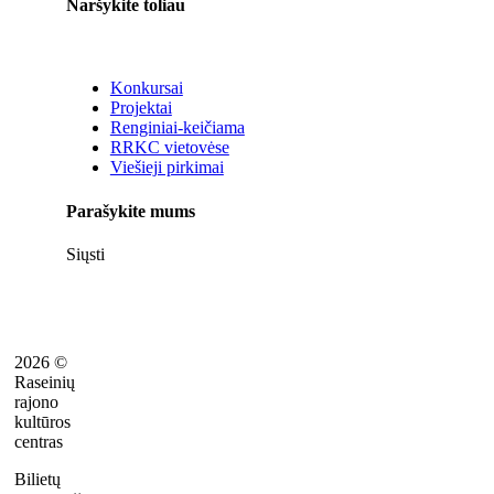
Naršykite toliau
Konkursai
Projektai
Renginiai-keičiama
RRKC vietovėse
Viešieji pirkimai
Parašykite mums
Siųsti
2026 ©
Raseinių
rajono
kultūros
centras
Bilietų