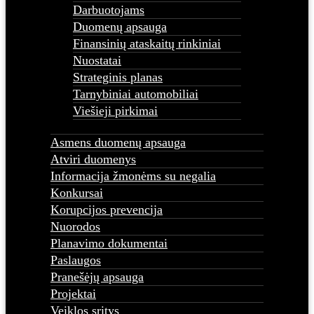
Darbuotojams
Duomenų apsauga
Finansinių ataskaitų rinkiniai
Nuostatai
Strateginis planas
Tarnybiniai automobiliai
Viešieji pirkimai
Asmens duomenų apsauga
Atviri duomenys
Informacija žmonėms su negalia
Konkursai
Korupcijos prevencija
Nuorodos
Planavimo dokumentai
Paslaugos
Pranešėjų apsauga
Projektai
Veiklos sritys