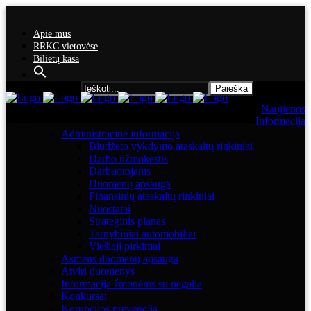
Apie mus
RRKC vietovėse
Bilietų kasa
Search for:
Naujienos
Informacija
Administracinė informacija
Biudžeto vykdymo ataskaitų rinkiniai
Darbo užmokestis
Darbuotojams
Duomenų apsauga
Finansinių ataskaitų rinkiniai
Nuostatai
Strateginis planas
Tarnybiniai automobiliai
Viešieji pirkimai
Asmens duomenų apsauga
Atviri duomenys
Informacija žmonėms su negalia
Konkursai
Korupcijos prevencija