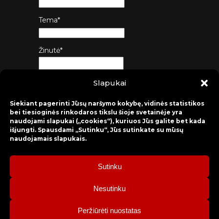
Tema*
Žinutė*
Slapukai
Siųsti
Siekiant pagerinti Jūsų naršymo kokybę, vidinės statistikos
bei tiesioginės rinkodaros tikslu šioje svetainėje yra
naudojami slapukai („cookies“), kuriuos Jūs galite bet kada
išjungti. Spausdami „Sutinku“, Jūs sutinkate su mūsų
naudojamais slapukais.
Sutinku
2026 © Raseinių rajono kultūros centras
Nesutinku
Bilietų rezervacija: mob. tel. +370 630 98 498, administracija: tel.
Peržiūrėti nuostatas