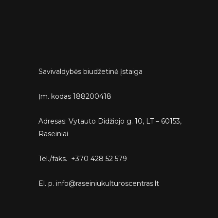
Savivaldybės biudžetinė įstaiga
Įm. kodas 188200418
Adresas: Vytauto Didžiojo g. 10, LT – 60153,
Raseiniai
Tel./faks. +370 428 52 579
El. p. info@raseiniukulturoscentras.lt