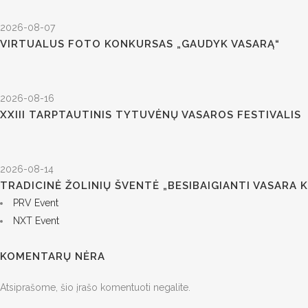
2026-08-07
VIRTUALUS FOTO KONKURSAS „GAUDYK VASARĄ“
2026-08-16
XXIII TARPTAUTINIS TYTUVĖNŲ VASAROS FESTIVALIS
2026-08-14
TRADICINĖ ŽOLINIŲ ŠVENTĖ „BESIBAIGIANTI VASARA 
PRV Event
NXT Event
KOMENTARŲ NĖRA
Atsiprašome, šio įrašo komentuoti negalite.