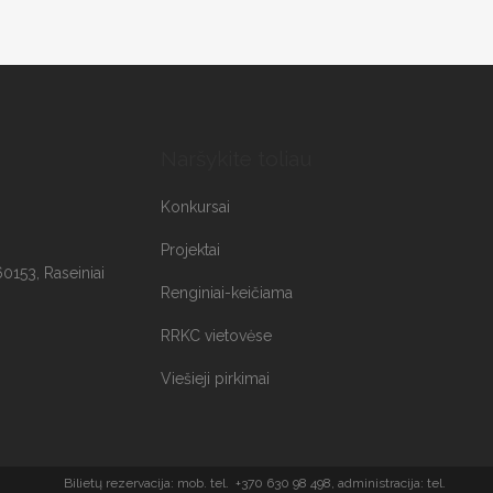
Naršykite toliau
Konkursai
Projektai
60153, Raseiniai
Renginiai-keičiama
RRKC vietovėse
Viešieji pirkimai
Bilietų rezervacija: mob. tel. +370 630 98 498, administracija: tel.