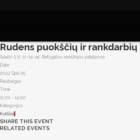
Home
Renginiai - Raseinių rajono kultūros centras
Rudens puokščių ir
Rudens puokščių ir rankdarbių
Spalio 5 d. 11–14 val. Betygalos seniūnijos patalpose
Date
2023 Spa 05
Pasibaigęs
Time
11:00 - 14:00
Kategorijos
Kultūra
SHARE THIS EVENT
RELATED EVENTS