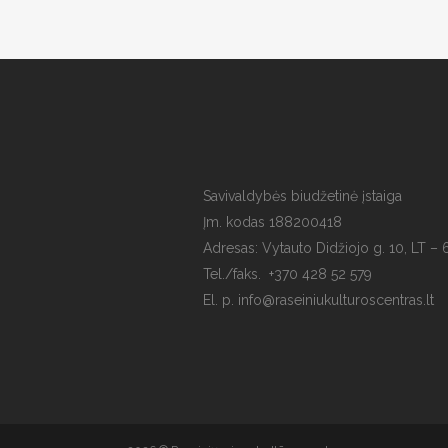
Savivaldybės biudžetinė įstaiga
Įm. kodas 188200418
Adresas: Vytauto Didžiojo g. 10, LT – 
Tel./faks. +370 428 52 579
El. p. info@raseiniukulturoscentras.lt