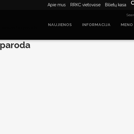
Apie mus
RRKC vietovėse
Bilietų kasa
Searc
NAUJIENOS
INFORMACIJA
MENO
 rankdarbių paroda
 paroda