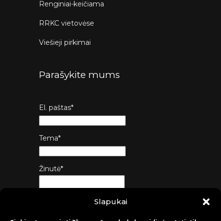
Renginiai-keičiama
RRKC vietovėse
Viešieji pirkimai
Parašykite mums
El. paštas*
Tema*
Žinutė*
Slapukai
Siųsti