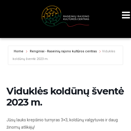
Home
Renginiai - Raseinių rajono kultūros centras
Viduklės
koldūnų šventė 2023 m.
Viduklės koldūnų šventė
2023 m.
Jūsų lauks krepšinio turnyras 3×3, koldūnų valgytuvės ir daug
žinomų atlikėjų!