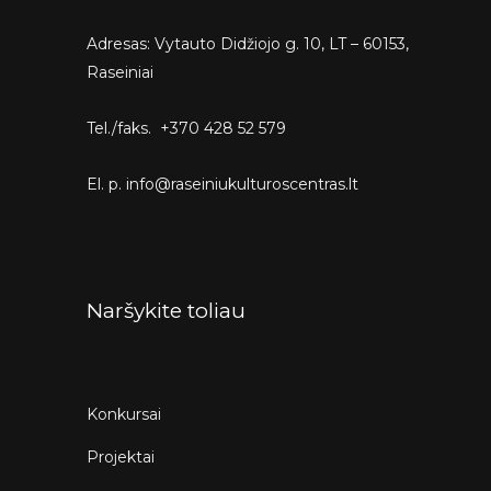
Adresas: Vytauto Didžiojo g. 10, LT – 60153,
Raseiniai
Tel./faks. +370 428 52 579
El. p. info@raseiniukulturoscentras.lt
Naršykite toliau
Konkursai
Projektai