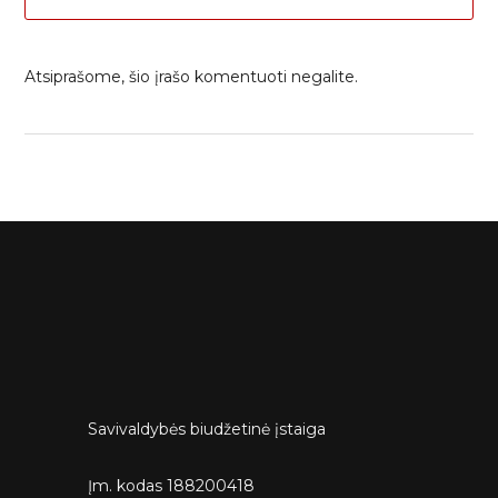
Atsiprašome, šio įrašo komentuoti negalite.
Savivaldybės biudžetinė įstaiga
Įm. kodas 188200418